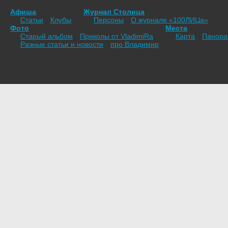
Афиша
Журнал Столица
Статьи
Клубы
Персоны
О журнале «100ЛИЦа»
Фото
Места
Старый альбом
Приколы от VladimiRа
Карта
Панор
Разные статьи и новости
про Владимир