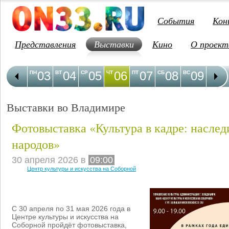
События
Кон
Представления
Выставки
Кино
О проект
03
04
05
06
07
08
09
1
ПН
ВТ
СР
ЧТ
ПТ
СБ
ВС
ПН
Выставки во Владимире
Фотовыставка «Культура в кадре: насле
народов»
30 апреля 2026 в
09:00
Центр культуры и искусства на Соборной
С 30 апреля по 31 мая 2026 года в
Центре культуры и искусства на
Соборной пройдёт фотовыставка,