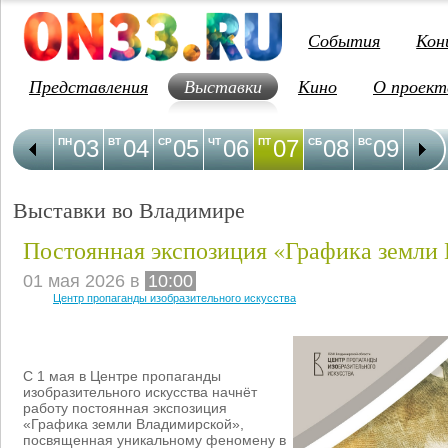
События
Кон
Представления
Выставки
Кино
О проект
03
04
05
06
07
08
09
1
ПН
ВТ
СР
ЧТ
ПТ
СБ
ВС
ПН
Выставки во Владимире
Постоянная экспозиция «Графика земли
01 мая 2026 в
10:00
Центр пропаганды изобразительного искусства
С 1 мая в Центре пропаганды
изобразительного искусства начнёт
работу постоянная экспозиция
«Графика земли Владимирской»,
посвященная уникальному феномену в