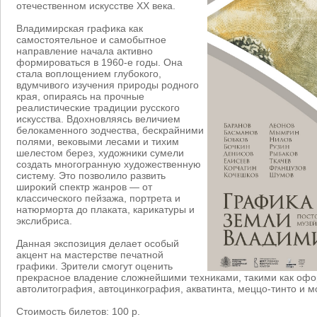
отечественном искусстве XX века.
Владимирская графика как
самостоятельное и самобытное
направление начала активно
формироваться в 1960-е годы. Она
стала воплощением глубокого,
вдумчивого изучения природы родного
края, опираясь на прочные
реалистические традиции русского
искусства. Вдохновляясь величием
белокаменного зодчества, бескрайними
полями, вековыми лесами и тихим
шелестом берез, художники сумели
создать многогранную художественную
систему. Это позволило развить
широкий спектр жанров — от
классического пейзажа, портрета и
натюрморта до плаката, карикатуры и
экслибриса.
Данная экспозиция делает особый
акцент на мастерстве печатной
графики. Зрители смогут оценить
прекрасное владение сложнейшими техниками, такими как офо
автолитография, автоцинкография, акватинта, меццо-тинто и м
Стоимость билетов: 100 р.