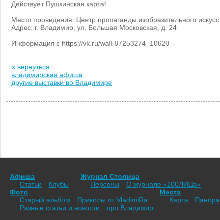
Действует Пушкинская карта!
Место проведения: Центр пропаганды изобразительного искус
Адрес: г. Владимир, ул. Большая Московская, д. 24
Информация с https://vk.ru/wall-87253274_10620
« вернуться
владимирская афиша
другие выставки во Владимире
Афиша
Журнал Столица
Статьи
Клубы
Персоны
О журнале «100ЛИЦа»
Фото
Места
Старый альбом
Приколы от VladimiRа
Карта
Панор
Разные статьи и новости
про Владимир