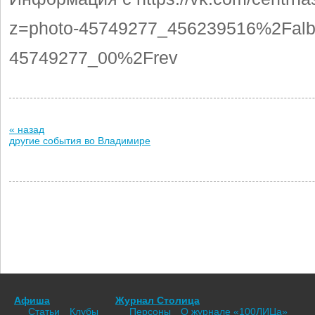
z=photo-45749277_456239516%2Fal
45749277_00%2Frev
« назад
другие события во Владимире
Афиша
Журнал Столица
Статьи
Клубы
Персоны
О журнале «100ЛИЦа»