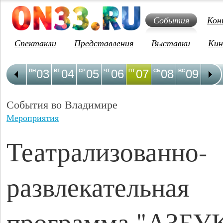
События
Кон
Спектакли
Представления
Выставки
Кин
03
04
05
06
07
08
09
1
ПН
ВТ
СР
ЧТ
ПТ
СБ
ВС
ПН
События во Владимире
Мероприятия
Театрализованно-
развлекательная
программа "АЗБУ