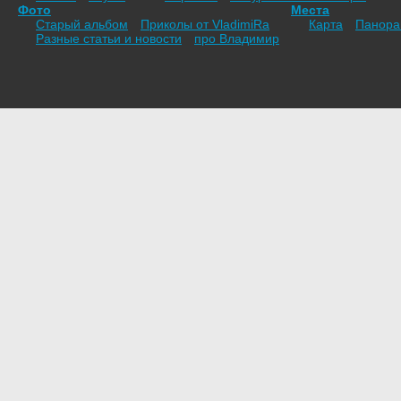
Фото
Места
Старый альбом
Приколы от VladimiRа
Карта
Панор
Разные статьи и новости
про Владимир