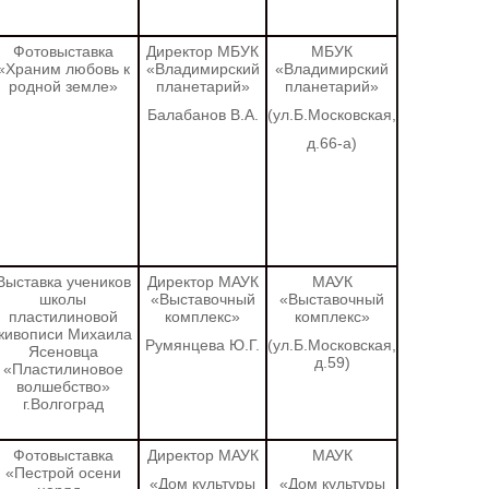
Фотовыставка
Директор МБУК
МБУК
«Храним любовь к
«Владимирский
«Владимирский
родной земле»
планетарий»
планетарий»
Балабанов В.А.
(ул.Б.Московская,
д.66-а)
Выставка учеников
Директор МАУК
МАУК
школы
«Выставочный
«Выставочный
пластилиновой
комплекс»
комплекс»
живописи Михаила
Румянцева Ю.Г.
(ул.Б.Московская,
Ясеновца
д.59)
«Пластилиновое
волшебство»
г.Волгоград
Фотовыставка
Директор МАУК
МАУК
«Пестрой осени
«Дом культуры
«Дом культуры