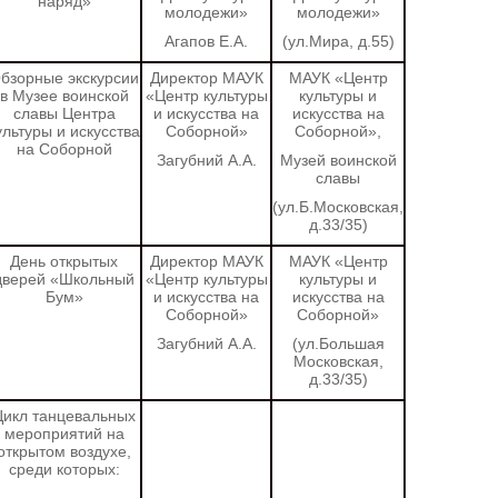
наряд»
молодежи»
молодежи»
Агапов Е.А.
(ул.Мира, д.55)
бзорные экскурсии
Директор МАУК
МАУК «Центр
в Музее воинской
«Центр культуры
культуры и
славы Центра
и искусства на
искусства на
ультуры и искусства
Соборной»
Соборной»,
на Соборной
Загубний А.А.
Музей воинской
славы
(ул.Б.Московская,
д.33/35)
День открытых
Директор МАУК
МАУК «Центр
дверей «Школьный
«Центр культуры
культуры и
Бум»
и искусства на
искусства на
Соборной»
Соборной»
Загубний А.А.
(ул.Большая
Московская,
д.33/35)
Цикл танцевальных
мероприятий на
открытом воздухе,
среди которых: