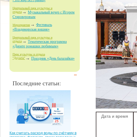
- это мир без границ»
Центральный парк культуры и
отдыха
Музыкальный вечер с Игорем
Староверовым
Фестиваль
Мероприятия
«Владимирская вишня»
Центральный парк культуры и
отдыха
Тематическая программа
«Дарите ромашки любимым»
Парк культуры и отдыха
"Дружба"
Праздник «День балалайки»
...
Последние статьи:
Дата и время
Как считать расход воды по счётчику в