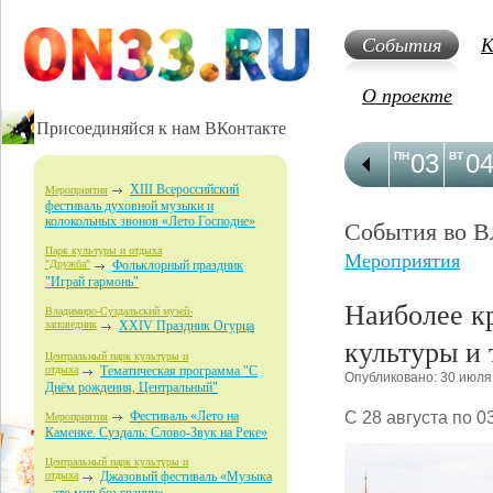
События
К
О проекте
Присоединяйся к нам ВКонтакте
03
0
ПН
ВТ
XIII Всероссийский
Мероприятия
фестиваль духовной музыки и
колокольных звонов «Лето Господне»
События во В
Парк культуры и отдыха
Мероприятия
"Дружба"
Фольклорный праздник
"Играй гармонь"
Наиболее к
Владимиро-Суздальский музей-
заповедник
XXIV Праздник Огурца
культуры и
Центральный парк культуры и
отдыха
Тематическая программа "С
Опубликовано: 30 июля
Днём рождения, Центральный"
С 28 августа по 0
Фестиваль «Лето на
Мероприятия
Каменке. Суздаль: Слово-Звук на Реке»
Центральный парк культуры и
отдыха
Джазовый фестиваль «Музыка