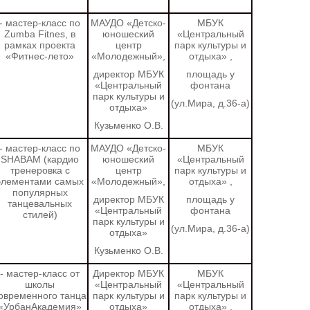
- мастер-класс по
МАУДО «Детско-
МБУК
Zumba Fitnes,
в
юношеский
«Центральный
рамках проекта
центр
парк культуры и
«Фитнес-лето»
«Молодежный»,
отдыха»
,
директор МБУК
площадь у
«Центральный
фонтана
парк культуры и
(ул.Мира, д.36-а)
отдыха»
Кузьменко О.В.
- мастер-класс по
МАУДО «Детско-
МБУК
SHABAM
(кардио
юношеский
«Центральный
тренеровка с
центр
парк культуры и
элементами самых
«Молодежный»,
отдыха»
,
популярных
директор МБУК
площадь у
танцевальных
«Центральный
фонтана
стилей)
парк культуры и
(ул.Мира, д.36-а)
отдыха»
Кузьменко О.В.
- мастер-класс от
Директор МБУК
МБУК
школы
«Центральный
«Центральный
овременного танца
парк культуры и
парк культуры и
«УрбанАкадемия»
отдыха»
отдыха»
,