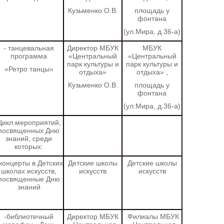
Кузьменко О.В.
площадь у
фонтана
(ул.Мира, д.36-а)
- танцевальная
Директор МБУК
МБУК
программа
«Центральный
«Центральный
парк культуры и
парк культуры и
«Ретро танцы»
отдыха»
отдыха»
,
Кузьменко О.В.
площадь у
фонтана
(ул.Мира, д.36-а)
Цикл мероприятий,
посвященных Дню
знаний, среди
которых:
 концерты в Детских
Детские школы
Детские школы
школах искусств,
искусств
искусств
посвященные Дню
знаний
-библиотечный
Директор МБУК
.Филиалы МБУК