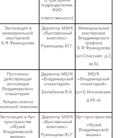
(структурное
подразделение,
ФИО
ответственного)
Экспозиция в
Директор МАУК
Мемориальная
мемориальной
«Выставочный
мастерская
мастерской
комплекс»
Владимирского
Б.Ф.Французова
графика
Румянцева Ю.Г.
Б.Ф.Французова
(ул.Спасская, д.2,
кв.6)
Постоянно
Директор МБУК
МБУК
действующая
«Владимирский
«Владимирский
экспозиция
планетарий»
планетарий»
Владимирского
Балабанов В.А.
(ул.Б.Московская,
планетария.
д.66-а)
Лекции-сеансы
азличной тематики.
Экспозиция в
Арт-
Директор МАУК
Арт-пространство
пространстве
«Выставочный
«Музей
«Музей
комплекс»
Владимирской
Владимирской
Румянцева Ю.Г.
вишни»
вишни»