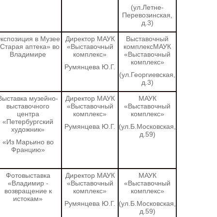
(ул.Летне-
Перевозинская,
д.3)
кспозиция в Музее
Директор МАУК
Выставочный
Старая аптека» во
«Выставочный
комплексМАУК
Владимире
комплекс»
«Выставочный
комплекс»
Румянцева Ю.Г.
(ул.Георгиевская,
д.3)
Выставка музейно-
Директор МАУК
МАУК
выставочного
«Выставочный
«Выставочный
центра
комплекс»
комплекс»
«Петербургский
Румянцева Ю.Г.
(ул.Б.Московская,
художник»
д.59)
«Из Марьино во
Францию»
Фотовыставка
Директор МАУК
МАУК
«Владимир -
«Выставочный
«Выставочный
возвращение к
комплекс»
комплекс»
истокам»
Румянцева Ю.Г.
(ул.Б.Московская,
д.59)