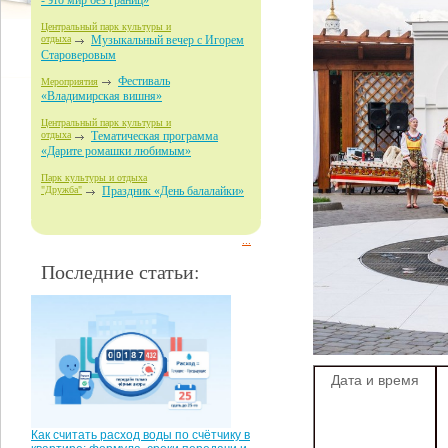
- это мир без границ»
Центральный парк культуры и
отдыха
Музыкальный вечер с Игорем
Староверовым
Фестиваль
Мероприятия
«Владимирская вишня»
Центральный парк культуры и
отдыха
Тематическая программа
«Дарите ромашки любимым»
Парк культуры и отдыха
"Дружба"
Праздник «День балалайки»
...
Последние статьи:
Дата и время
Как считать расход воды по счётчику в