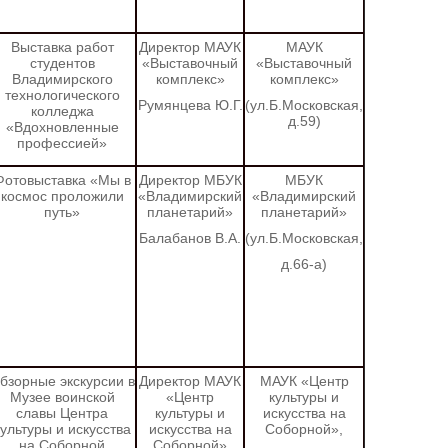
Выставка работ
Директор МАУК
МАУК
студентов
«Выставочный
«Выставочный
Владимирского
комплекс»
комплекс»
технологического
Румянцева Ю.Г.
(ул.Б.Московская,
колледжа
д.59)
«Вдохновленные
профессией»
Фотовыставка «Мы в
Директор МБУК
МБУК
космос проложили
«Владимирский
«Владимирский
путь»
планетарий»
планетарий»
Балабанов В.А.
(ул.Б.Московская,
д.66-а)
бзорные экскурсии в
Директор МАУК
МАУК «Центр
Музее воинской
«Центр
культуры и
славы Центра
культуры и
искусства на
культуры и искусства
искусства на
Соборной»,
на Соборной
Соборной»