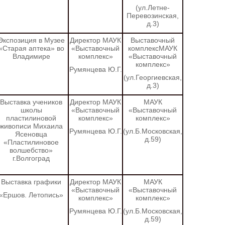
(ул.Летне-
Перевозинская,
д.3)
Экспозиция в Музее
Директор МАУК
Выставочный
«Старая аптека» во
«Выставочный
комплексМАУК
Владимире
комплекс»
«Выставочный
комплекс»
Румянцева Ю.Г.
(ул.Георгиевская,
д.3)
Выставка учеников
Директор МАУК
МАУК
школы
«Выставочный
«Выставочный
пластилиновой
комплекс»
комплекс»
живописи Михаила
Румянцева Ю.Г.
(ул.Б.Московская,
Ясеновца
д.59)
«Пластилиновое
волшебство»
г.Волгоград
Выставка графики
Директор МАУК
МАУК
«Выставочный
«Выставочный
«Ершов. Летопись»
комплекс»
комплекс»
Румянцева Ю.Г.
(ул.Б.Московская,
д.59)