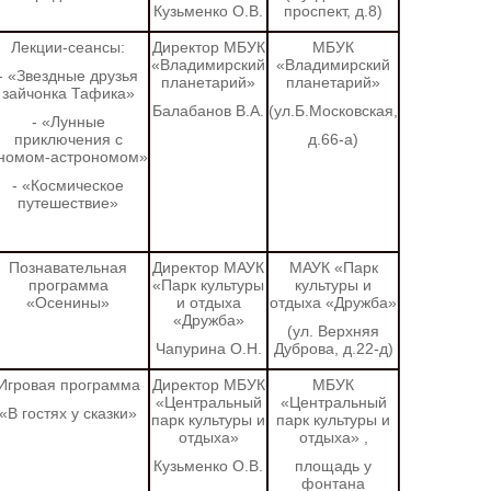
Кузьменко О.В.
проспект, д.8)
Лекции-сеансы:
Директор МБУК
МБУК
«Владимирский
«Владимирский
- «Звездные друзья
планетарий»
планетарий»
зайчонка Тафика»
Балабанов В.А.
(ул.Б.Московская,
- «Лунные
приключения с
д.66-а)
номом-астрономом»
- «Космическое
путешествие»
Познавательная
Директор МАУК
МАУК «Парк
программа
«Парк культуры
культуры и
«Осенины»
и отдыха
отдыха «Дружба»
«Дружба»
(ул. Верхняя
Чапурина О.Н.
Дуброва, д.22-д)
Игровая программа
Директор МБУК
МБУК
«Центральный
«Центральный
«В гостях у сказки»
парк культуры и
парк культуры и
отдыха»
отдыха»
,
Кузьменко О.В.
площадь у
фонтана