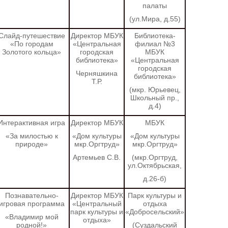
палаты
(ул.Мира, д.55)
Слайд-путешествие
Директор МБУК
Библиотека-
«По городам
«Центральная
филиал №3
Золотого кольца»
городская
МБУК
библиотека»
«Центральная
городская
Черняшкина
библиотека»
Т.Р.
(мкр. Юрьевец,
Школьный пр.,
д.4)
Интерактивная игра
Директор МБУК
МБУК
«За милостью к
«Дом культуры
«Дом культуры
природе»
мкр.Оргтруд»
мкр.Оргтруд»
Артемьев С.В.
(мкр.Оргтруд,
ул.Октябрьская,
д.26-б)
Познавательно-
Директор МБУК
Парк культуры и
игровая программа
«Центральный
отдыха
парк культуры и
«Добросельский»
«Владимир мой
отдыха»
родной!»
(Суздальский