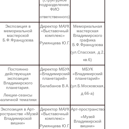
(структурное
подразделение,
ФИО
ответственного)
Экспозиция в
Директор МАУК
Мемориальная
мемориальной
«Выставочный
мастерская
мастерской
комплекс»
Владимирского
Б.Ф.Французова
графика
Румянцева Ю.Г.
Б.Ф.Французова
(ул.Спасская, д.2,
кв.6)
Постоянно
Директор МБУК
МБУК
действующая
«Владимирский
«Владимирский
экспозиция
планетарий»
планетарий»
Владимирского
Балабанов В.А.
(ул.Б.Московская,
планетария.
д.66-а)
Лекции-сеансы
различной тематики.
Экспозиция в
Арт-
Директор МАУК
Арт-пространство
ространстве «Музей
«Выставочный
«Музей
Владимирской
комплекс»
Владимирской
вишни»
Румянцева Ю.Г.
вишни»