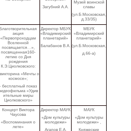
Музей воинской
Загубний А.А.
славы
(ул.Б.Московская,
д.33/35)
Благотворительная
Директор МБУК
МБУК
акция
«Владимирский
«Владимирский
«Первопроходцам
планетарий»
планетарий»
Вселенной
Балабанов В.А.
(ул.Б.Московская,
посвящается…»,
посвященная160-
д.66-а)
летию со Дня
рождения
К.Э.Циолковского:
 викторина «Мечты о
космосе»;
- бесплатный показ
видеофильма «Удив
ительные миры
Циолковского»
Концерт Виктора
Директор МАУК
МАУК
Чаусова
«Дом культуры
«Дом культуры
«Воспоминания о
молодежи»
молодежи»
,
лете»
Агапов Е.А.
Княжеские