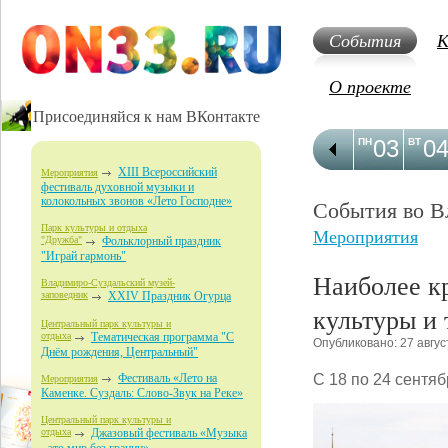
События
К
О проекте
Присоединяйся к нам ВКонтакте
03
0
ПН
ВТ
XIII Всероссийский
Мероприятия
фестиваль духовной музыки и
колокольных звонов «Лето Господне»
События во В
Парк культуры и отдыха
Мероприятия
"Дружба"
Фольклорный праздник
"Играй гармонь"
Наиболее к
Владимиро-Суздальский музей-
заповедник
XXIV Праздник Огурца
культуры и
Центральный парк культуры и
отдыха
Тематическая программа "С
Опубликовано: 27 авгус
Днём рождения, Центральный"
С 18 по 24 сентяб
Фестиваль «Лето на
Мероприятия
Каменке. Суздаль: Слово-Звук на Реке»
Центральный парк культуры и
отдыха
Джазовый фестиваль «Музыка