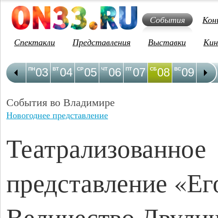
События
Кон
Спектакли
Представления
Выставки
Кин
03
04
05
06
07
08
09
1
ПН
ВТ
СР
ЧТ
ПТ
СБ
ВС
ПН
События во Владимире
Новогоднее представление
Театрализованное
представление «Ег
Величество Двулич