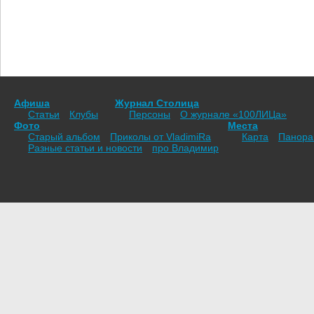
Афиша
Журнал Столица
Статьи
Клубы
Персоны
О журнале «100ЛИЦа»
Фото
Места
Старый альбом
Приколы от VladimiRа
Карта
Панор
Разные статьи и новости
про Владимир