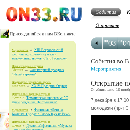
События
К
О проекте
Присоединяйся к нам ВКонтакте
03
0
ПН
ВТ
XIII Всероссийский
Мероприятия
фестиваль духовной музыки и
колокольных звонов «Лето Господне»
События во В
Парк культуры и отдыха
Мероприятия
"Дружба"
Фольклорный праздник
"Играй гармонь"
Открытие п
Владимиро-Суздальский музей-
заповедник
XXIV Праздник Огурца
Опубликовано: 10 нояб
Центральный парк культуры и
отдыха
Тематическая программа "С
7 декабря в 17.0
Днём рождения, Центральный"
молодежи (пр-т Ст
Фестиваль «Лето на
Мероприятия
Каменке. Суздаль: Слово-Звук на Реке»
Центральный парк культуры и
отдыха
Джазовый фестиваль «Музыка