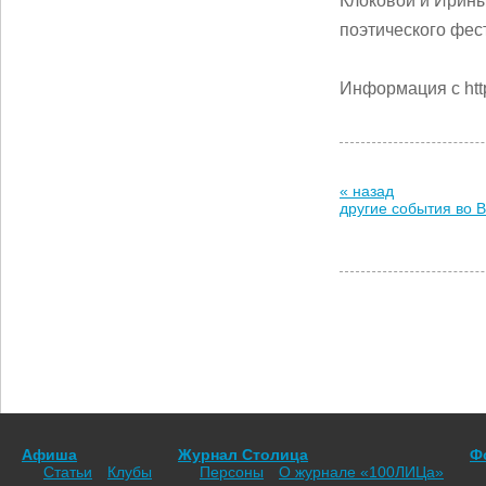
Клоковой и Ирины
поэтического фе
Информация с htt
« назад
другие события во 
Афиша
Журнал Столица
Ф
Статьи
Клубы
Персоны
О журнале «100ЛИЦа»