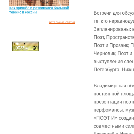
Как пришёл и развивался большой
теннис в России
Встречи для обсу
те, кто неравноду
остальные статьи
Запланированы: в
Поэт, Пространств
Поэт и Прозаик; П
Черновик; Поэт и 
выступления спец
Петербурга, Ниж
Владимирская обл
постоянной площа
презентации поэт
перфомансы, муз
«ПОЭТ И» создан 
совместными сила