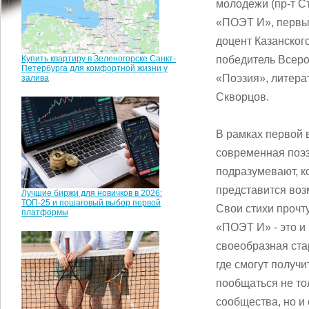
молодежи (пр-т С
«ПОЭТ И», первым
доцент Казанског
Купить квартиру в Зеленогорске Санкт-
победитель Всеро
Петербурга для комфортной жизни у
«Поэзия», литера
залива
Скворцов.
В рамках первой в
современная поэз
подразумевают, к
представится воз
Лучшие биржи для новичков в 2026:
ТОП-25 и пошаговый выбор первой
Свои стихи прочт
платформы
«ПОЭТ И» - это и
своеобразная ста
где смогут получи
пообщаться не то
сообщества, но и