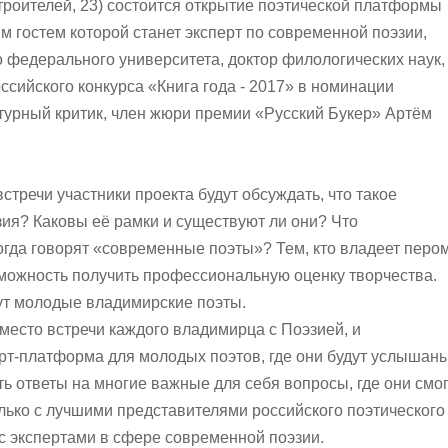
троителей, 23) состоится открытие поэтической платформы
 гостем которой станет эксперт по современной поэзии,
о федерального университета, доктор филологических наук,
ссийского конкурса «Книга года - 2017» в номинации
турный критик, член жюри премии «Русский Букер» Артём
стречи участники проекта будут обсуждать, что такое
ия? Каковы её рамки и существуют ли они? Что
огда говорят «современные поэты»? Тем, кто владеет пером
можность получить профессиональную оценку творчества.
ут молодые владимирские поэты.
 место встречи каждого владимирца с Поэзией, и
рт-платформа для молодых поэтов, где они будут услышаны
ть ответы на многие важные для себя вопросы, где они смо
лько с лучшими представителями российского поэтического
 с экспертами в сфере современной поэзии.