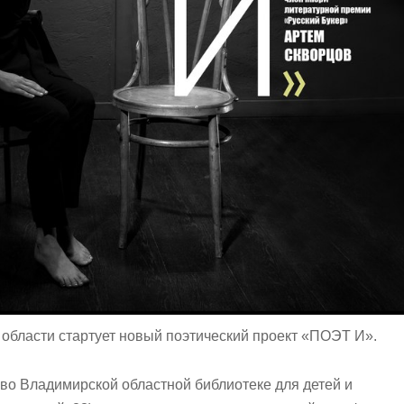
области стартует новый поэтический проект «ПОЭТ И».
0 во Владимирской областной библиотеке для детей и