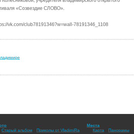
 Колесниковой, учредителя владимирского открытого
стиваля «Созвездие СЛОВО».
ps://vk.com/club78191346?w=wall-78191346_1108
Владимире
ото
Места
Старый альбом
Приколы от VladimiRа
Карта
Панорамы