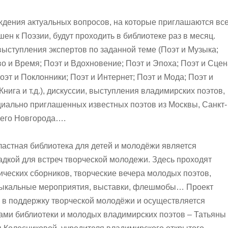
ждения актуальных вопросов, на которые приглашаются вс
шен к Поэзии, будут проходить в библиотеке раз в месяц.
ыступления экспертов по заданной теме (Поэт и Музыка;
о и Время; Поэт и Вдохновение; Поэт и Эпоха; Поэт и Сцен
оэт и Поклонники; Поэт и Интернет; Поэт и Мода; Поэт и
Книга и т.д.), дискуссии, выступления владимирских поэтов,
иально приглашенных известных поэтов из Москвы, Санкт-
него Новгорода….
астная библиотека для детей и молодёжи является
дкой для встреч творческой молодежи. Здесь проходят
ических сборников, творческие вечера молодых поэтов,
ыкальные мероприятия, выставки, флешмобы… Проект
в поддержку творческой молодёжи и осуществляется
ми библиотеки и молодых владимирских поэтов – Татьяны