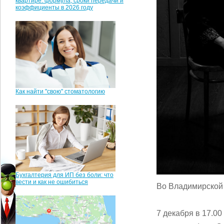
квартире: формула, сроки передачи и
коэффициенты в 2026 году
Как найти "свою" стоматологию
Бухгалтерия для ИП без боли: что
вести и как не ошибиться
Во Владимирской 
7 декабря в 17.0