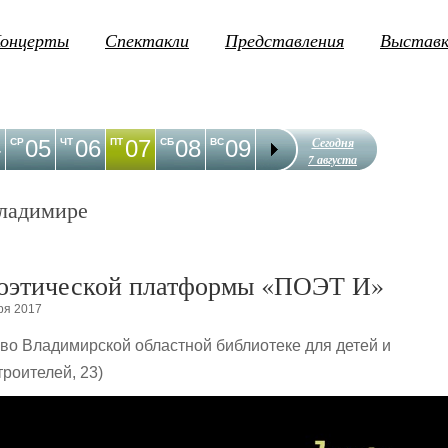
онцерты
Спектакли
Представления
Выстав
Сегодня
4
05
06
07
08
09
10
11
12
1
СР
ЧТ
ПТ
СБ
ВС
ПН
ВТ
СР
ЧТ
7 августа
ладимире
оэтической платформы «ПОЭТ И»
ря 2017
0 во Владимирской областной библиотеке для детей и
роителей, 23)