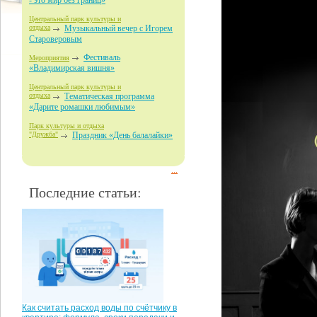
- это мир без границ»
Центральный парк культуры и
отдыха
Музыкальный вечер с Игорем
Староверовым
Фестиваль
Мероприятия
«Владимирская вишня»
Центральный парк культуры и
отдыха
Тематическая программа
«Дарите ромашки любимым»
Парк культуры и отдыха
"Дружба"
Праздник «День балалайки»
...
Последние статьи:
Как считать расход воды по счётчику в