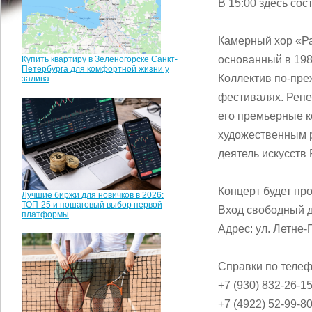
В 15:00 здесь со
Камерный хор «Ра
основанный в 198
Купить квартиру в Зеленогорске Санкт-
Петербурга для комфортной жизни у
Коллектив по-пре
залива
фестивалях. Репе
его премьерные к
художественным 
деятель искусств
Концерт будет про
Лучшие биржи для новичков в 2026:
ТОП-25 и пошаговый выбор первой
Вход свободный 
платформы
Адрес: ул. Летне-
Справки по теле
+7 (930) 832-26-1
+7 (4922) 52-99-8