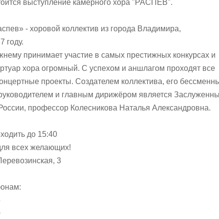
стоится выступление камерного хора "РАСПЕВ".
спев» - хоровой коллектив из города Владимира,
7 году.
жнему принимает участие в самых престижных конкурсах и
ртуар хора огромный. С успехом и аншлагом проходят все
онцертные проекты. Создателем коллектива, его бессменн
руководителем и главным дирижёром является Заслуженн
 России, профессор Колесникова Наталья Александровна.
ходить до 15:40
для всех желающих!
Перевозинская, 3
фонам:
5
0