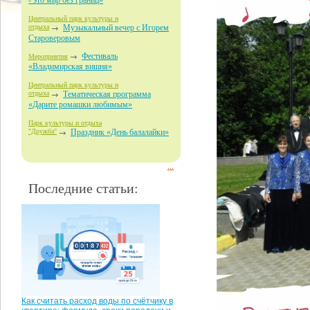
- это мир без границ»
Центральный парк культуры и
отдыха
Музыкальный вечер с Игорем
Староверовым
Фестиваль
Мероприятия
«Владимирская вишня»
Центральный парк культуры и
отдыха
Тематическая программа
«Дарите ромашки любимым»
Парк культуры и отдыха
"Дружба"
Праздник «День балалайки»
...
Последние статьи:
Как считать расход воды по счётчику в