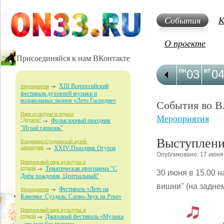
События
К
О проекте
Присоединяйся к нам ВКонтакте
03
0
ПН
ВТ
XIII Всероссийский
Мероприятия
фестиваль духовной музыки и
колокольных звонов «Лето Господне»
События во В
Парк культуры и отдыха
Мероприятия
"Дружба"
Фольклорный праздник
"Играй гармонь"
Выступлени
Владимиро-Суздальский музей-
заповедник
XXIV Праздник Огурца
Опубликовано: 17 июня
Центральный парк культуры и
отдыха
Тематическая программа "С
30 июня в 15.00 
Днём рождения, Центральный"
вишни" (на задне
Фестиваль «Лето на
Мероприятия
Каменке. Суздаль: Слово-Звук на Реке»
Центральный парк культуры и
отдыха
Джазовый фестиваль «Музыка