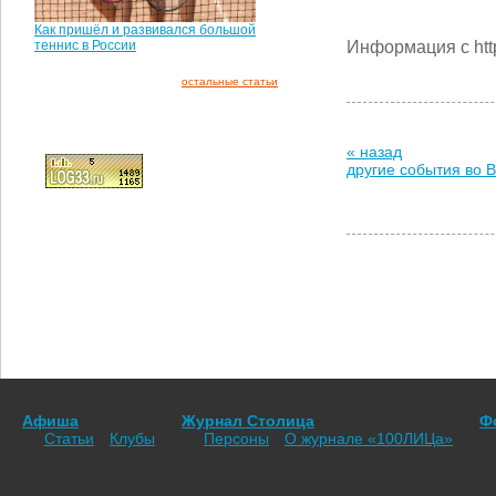
Как пришёл и развивался большой
Информация с http
теннис в России
остальные статьи
« назад
другие события во 
Афиша
Журнал Столица
Ф
Статьи
Клубы
Персоны
О журнале «100ЛИЦа»