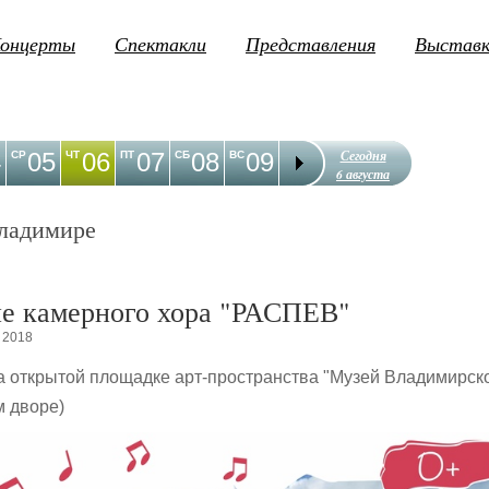
онцерты
Спектакли
Представления
Выстав
Сегодня
4
05
06
07
08
09
10
11
12
1
СР
ЧТ
ПТ
СБ
ВС
ПН
ВТ
СР
ЧТ
6 августа
ладимире
е камерного хора "РАСПЕВ"
 2018
на открытой площадке арт-пространства "Музей Владимирск
м дворе)