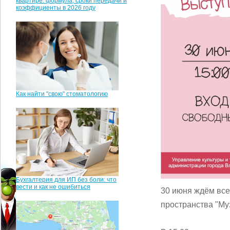
квартире: формула, сроки передачи и
коэффициенты в 2026 году
Как найти "свою" стоматологию
Бухгалтерия для ИП без боли: что
вести и как не ошибиться
30 июня ждём все
пространства "Му