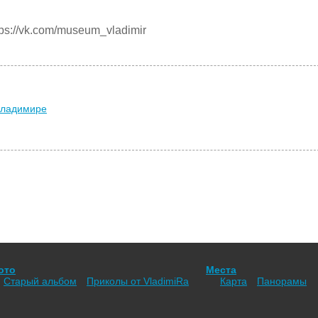
s://vk.com/museum_vladimir
Владимире
ото
Места
Старый альбом
Приколы от VladimiRа
Карта
Панорамы