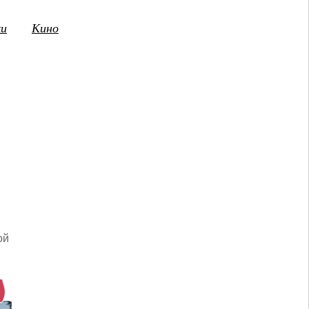
ки
Кино
3
14
15
16
17
18
19
20
21
2
ПТ
СБ
ВС
ПН
ВТ
СР
ЧТ
ПТ
СБ
ой