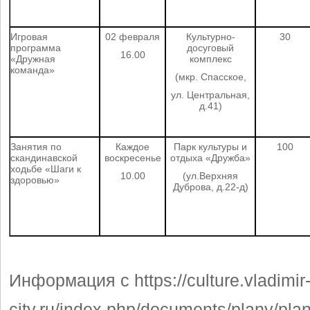
Игровая
02 февраля
Культурно-
30
программа
досуговый
16.00
«Дружная
комплекс
команда»
(мкр. Спасское,
ул. Центральная,
д.41)
Занятия по
Каждое
Парк культуры и
100
скандинавской
воскресенье
отдыха «Дружба»
ходьбе «Шаги к
10.00
(ул.Верхняя
здоровью»
Дуброва, д.22-д)
Информация с https://culture.vladimir
city.ru/index.php/documents/plany/pla