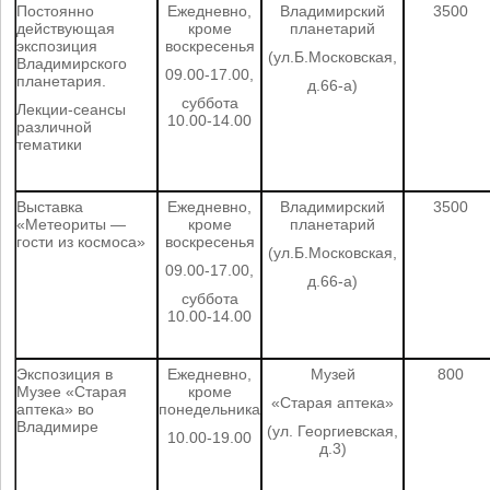
Постоянно
Ежедневно,
Владимирский
3500
действующая
кроме
планетарий
экспозиция
воскресенья
(ул.Б.Московская,
Владимирского
09.00-17.00,
планетария.
д.66-а)
суббота
Лекции-сеансы
10.00-14.00
различной
тематики
Выставка
Ежедневно,
Владимирский
3500
«Метеориты —
кроме
планетарий
гости из космоса»
воскресенья
(ул.Б.Московская,
09.00-17.00,
д.66-а)
суббота
10.00-14.00
Экспозиция в
Ежедневно,
Музей
800
Музее «Старая
кроме
«Старая аптека»
аптека» во
понедельника
Владимире
(ул. Георгиевская,
10.00-19.00
д.3)