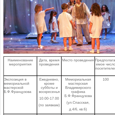
Наименование
Дата, время
Место проведения
Предполага
мероприятия
проведения
емое числ
посетителе
Экспозиция
в
Ежедневно,
Мемориальная
100
мемориальной
кроме
мастерская
мастерской
субботы и
Владимирского
Б.Ф.Французова
воскресенья
графика
Б.Ф.Французова
10.00-17.00
(ул.Спасская,
(по заявкам)
д.4/6, кв.6)