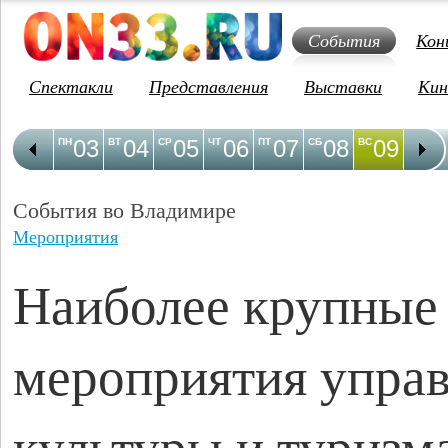
События
Кон
Спектакли
Представления
Выставки
Кин
03
04
05
06
07
08
09
1
ПН
ВТ
СР
ЧТ
ПТ
СБ
ВС
ПН
События во Владимире
Мероприятия
Наиболее крупные
мероприятия упра
культуры и туризм