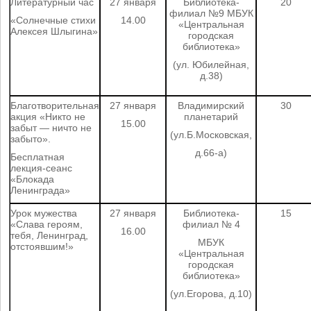
Литературный час
27 января
Библиотека-
20
филиал №9 МБУК
«Солнечные стихи
14.00
«Центральная
Алексея Шлыгина»
городская
библиотека»
(ул. Юбилейная,
д.38)
Благотворительная
27 января
Владимирский
30
акция «Никто не
планетарий
15.00
забыт — ничто не
(ул.Б.Московская,
забыто».
д.66-а)
Бесплатная
лекция-сеанс
«Блокада
Ленинграда»
Урок мужества
27 января
Библиотека-
15
«Слава героям,
филиал № 4
16.00
тебя, Ленинград,
МБУК
отстоявшим!»
«Центральная
городская
библиотека»
(ул.Егорова, д.10)