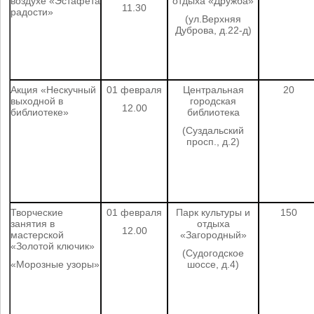
воздухе «Эстафета
отдыха «Дружба»
11.30
радости»
(ул.Верхняя
Дуброва, д.22-д)
Акция «Нескучный
01 февраля
Центральная
20
выходной в
городская
12.00
библиотеке»
библиотека
(Суздальский
просп., д.2)
Творческие
01 февраля
Парк культуры и
150
занятия в
отдыха
12.00
мастерской
«Загородный»
«Золотой ключик»
(Судогодское
«Морозные узоры»
шоссе, д.4)