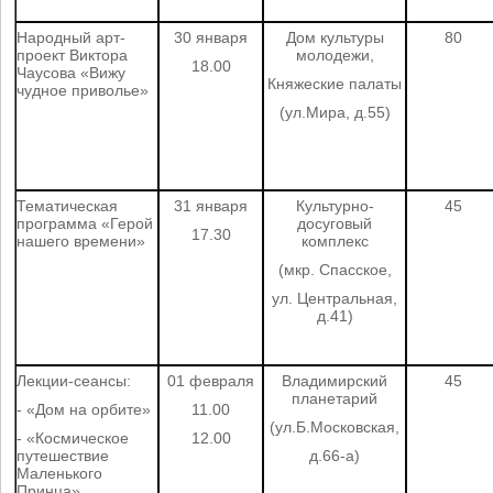
Народный арт-
30 января
Дом культуры
80
проект Виктора
молодежи,
18.00
Чаусова «Вижу
Княжеские палаты
чудное приволье»
(ул.Мира, д.55)
Тематическая
31 января
Культурно-
45
программа «Герой
досуговый
17.30
нашего времени»
комплекс
(мкр. Спасское,
ул. Центральная,
д.41)
Лекции-сеансы:
01 февраля
Владимирский
45
планетарий
- «Дом на орбите»
11.00
(ул.Б.Московская,
- «Космическое
12.00
путешествие
д.66-а)
Маленького
Принца»