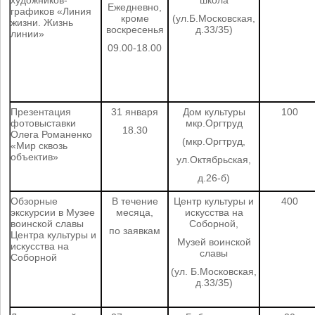
художников-
школа
Ежедневно,
графиков «Линия
кроме
(ул.Б.Московская,
жизни. Жизнь
воскресенья
д.33/35)
линии»
09.00-18.00
Презентация
31 января
Дом культуры
100
фотовыставки
мкр.Оргтруд
18.30
Олега Романенко
(мкр.Оргтруд,
«Мир сквозь
объектив»
ул.Октябрьская,
д.26-б)
Обзорные
В течение
Центр культуры и
400
экскурсии в Музее
месяца,
искусства на
воинской славы
Соборной,
по заявкам
Центра культуры и
Музей воинской
искусства на
славы
Соборной
(ул. Б.Московская,
д.33/35)