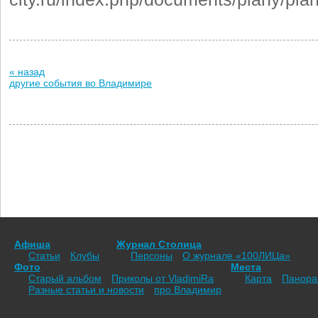
« назад
другие события во Владимире
Афиша
Журнал Столица
Статьи
Клубы
Персоны
О журнале «100ЛИЦа»
Фото
Места
Старый альбом
Приколы от VladimiRа
Карта
Панор
Разные статьи и новости
про Владимир