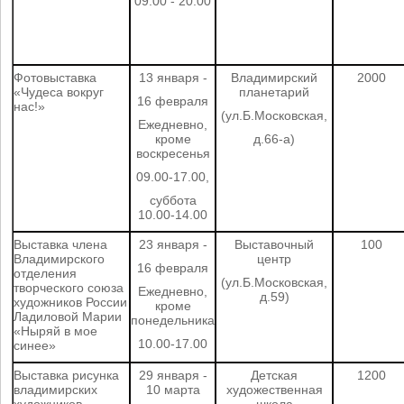
09.00 - 20.00
Фотовыставка
13 января -
Владимирский
2000
«Чудеса вокруг
планетарий
16 февраля
нас!»
(ул.Б.Московская,
Ежедневно,
кроме
д.66-а)
воскресенья
09.00-17.00,
суббота
10.00-14.00
Выставка члена
23 января -
Выставочный
100
Владимирского
центр
16 февраля
отделения
(ул.Б.Московская,
творческого союза
Ежедневно,
д.59)
художников России
кроме
Ладиловой Марии
понедельника
«Ныряй в мое
10.00-17.00
синее»
Выставка рисунка
29 января -
Детская
1200
владимирских
10 марта
художественная