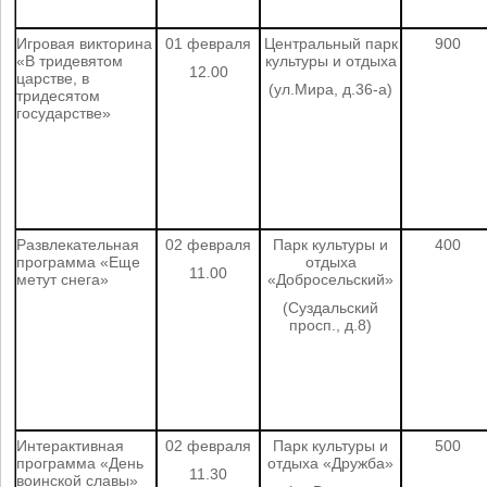
Игровая викторина
01 февраля
Центральный парк
900
«В тридевятом
культуры и отдыха
12.00
царстве, в
(ул.Мира, д.36-а)
тридесятом
государстве»
Развлекательная
02 февраля
Парк культуры и
400
программа «Еще
отдыха
11.00
метут снега»
«Добросельский»
(Суздальский
просп., д.8)
Интерактивная
02 февраля
Парк культуры и
500
программа «День
отдыха «Дружба»
11.30
воинской славы»