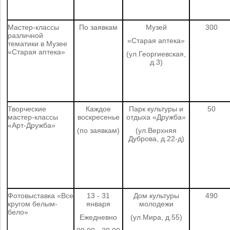
Мастер-классы
По заявкам
Музей
300
различной
«Старая аптека»
тематики в Музее
«Старая аптека»
(ул.Георгиевская,
д.3)
Творческие
Каждое
Парк культуры и
50
мастер-классы
воскресенье
отдыха «Дружба»
«Арт-Дружба»
(по заявкам)
(ул.Верхняя
Дуброва, д.22-д)
Фотовыставка «Все
13 - 31
Дом культуры
490
кругом белым-
января
молодежи
бело»
Ежедневно
(ул.Мира, д.55)