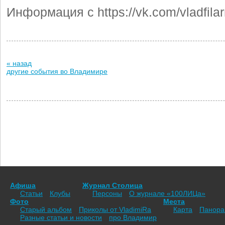
Информация с https://vk.com/vladfila
« назад
другие события во Владимире
Афиша
Журнал Столица
Статьи
Клубы
Персоны
О журнале «100ЛИЦа»
Фото
Места
Старый альбом
Приколы от VladimiRа
Карта
Панор
Разные статьи и новости
про Владимир