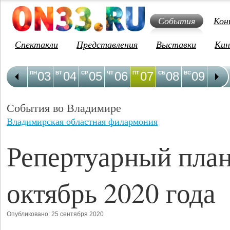
События
Кон
Спектакли
Представления
Выставки
Кин
03
04
05
06
07
08
09
1
ПН
ВТ
СР
ЧТ
ПТ
СБ
ВС
ПН
События во Владимире
Владимирская областная филармония
Репертуарный план
октябрь 2020 года
Опубликовано: 25 сентября 2020