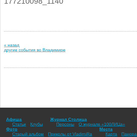
177210098_1140
« назад
другие события во Владимире
Афиша
Журнал Столица
Статьи
Клубы
Персоны
О журнале «100ЛИЦа»
Фото
Места
Старый альбом
Приколы от VladimiRа
Карта
Панор