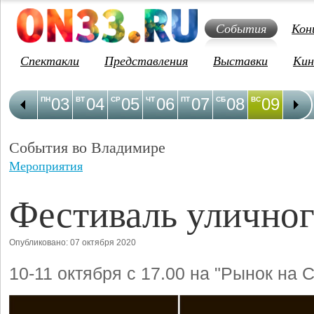
События
Кон
Спектакли
Представления
Выставки
Кин
03
04
05
06
07
08
09
1
ПН
ВТ
СР
ЧТ
ПТ
СБ
ВС
ПН
События во Владимире
Мероприятия
Фестиваль уличног
Опубликовано: 07 октября 2020
10-11 октября с 17.00 на "Рынок на 