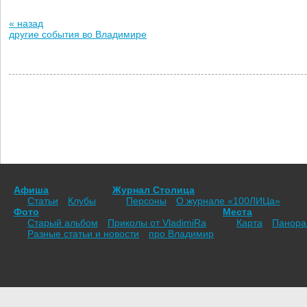
« назад
другие события во Владимире
Афиша
Журнал Столица
Статьи
Клубы
Персоны
О журнале «100ЛИЦа»
Фото
Места
Старый альбом
Приколы от VladimiRа
Карта
Панор
Разные статьи и новости
про Владимир