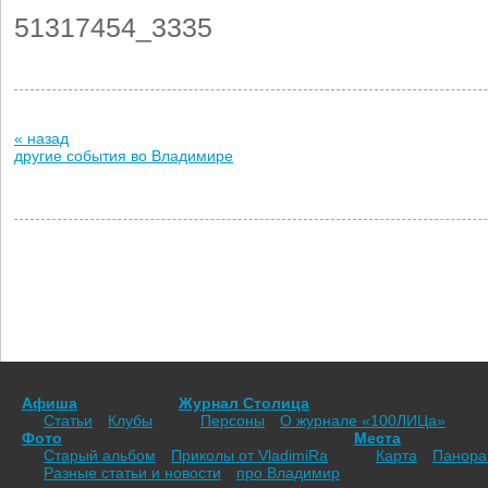
51317454_3335
« назад
другие события во Владимире
Афиша
Журнал Столица
Статьи
Клубы
Персоны
О журнале «100ЛИЦа»
Фото
Места
Старый альбом
Приколы от VladimiRа
Карта
Панор
Разные статьи и новости
про Владимир