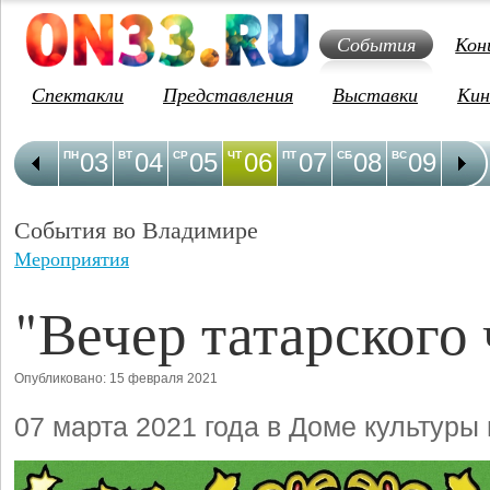
События
Кон
Спектакли
Представления
Выставки
Кин
03
04
05
06
07
08
09
1
ПН
ВТ
СР
ЧТ
ПТ
СБ
ВС
ПН
События во Владимире
Мероприятия
"Вечер татарского 
Опубликовано: 15 февраля 2021
07 марта 2021 года в Доме культуры