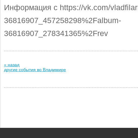
Информация с https://vk.com/vladfila
36816907_457258298%2Falbum-
36816907_278341365%2Frev
« назад
другие события во Владимире