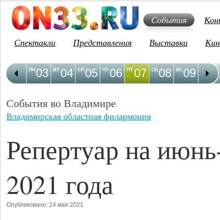
События
Кон
Спектакли
Представления
Выставки
Кин
03
04
05
06
07
08
09
1
ПН
ВТ
СР
ЧТ
ПТ
СБ
ВС
ПН
События во Владимире
Владимирская областная филармония
Репертуар на июнь
2021 года
Опубликовано: 24 мая 2021