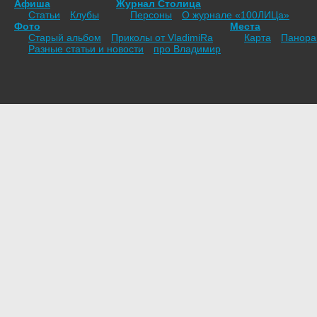
Афиша
Журнал Столица
Статьи
Клубы
Персоны
О журнале «100ЛИЦа»
Фото
Места
Старый альбом
Приколы от VladimiRа
Карта
Панор
Разные статьи и новости
про Владимир