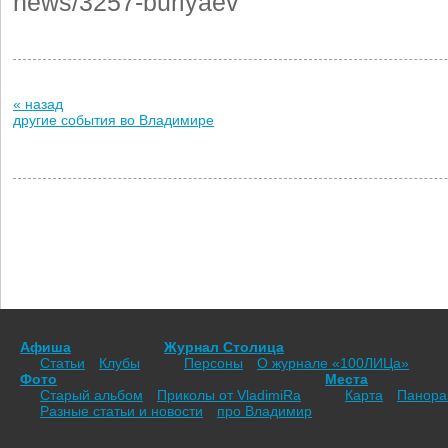
news/3257-burlyaev
« назад
другие события во Владимире
Афиша
Журнал Столица
Статьи
Клубы
Персоны
О журнале «100ЛИЦа»
Фото
Места
Старый альбом
Приколы от VladimiRа
Карта
Панор
Разные статьи и новости
про Владимир