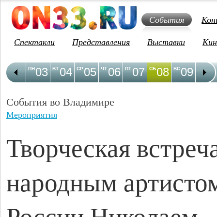
События
Кон
Спектакли
Представления
Выставки
Кин
03
04
05
06
07
08
09
1
ПН
ВТ
СР
ЧТ
ПТ
СБ
ВС
ПН
События во Владимире
Мероприятия
Творческая встреча
народным артисто
России Николаем