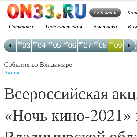
События
Кон
Спектакли
Представления
Выставки
Кин
03
04
05
06
07
08
09
1
ПН
ВТ
СР
ЧТ
ПТ
СБ
ВС
ПН
События во Владимире
Акция
Всероссийская акц
«Ночь кино-2021» 
Владимирской обл