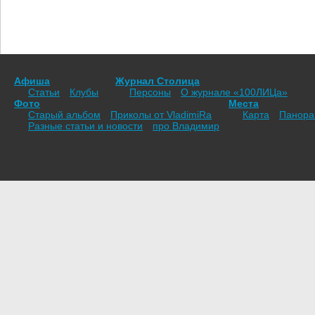
Афиша
Журнал Столица
Статьи
Клубы
Персоны
О журнале «100ЛИЦа»
Фото
Места
Старый альбом
Приколы от VladimiRа
Карта
Панор
Разные статьи и новости
про Владимир