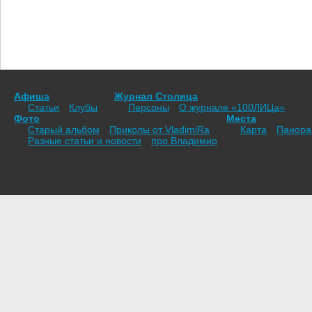
Афиша
Журнал Столица
Статьи
Клубы
Персоны
О журнале «100ЛИЦа»
Фото
Места
Старый альбом
Приколы от VladimiRа
Карта
Панор
Разные статьи и новости
про Владимир