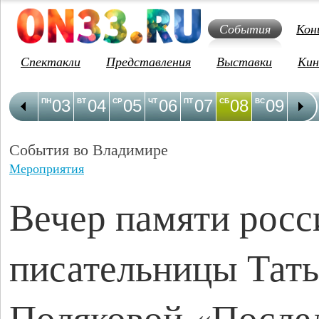
События
Кон
Спектакли
Представления
Выставки
Кин
03
04
05
06
07
08
09
1
ПН
ВТ
СР
ЧТ
ПТ
СБ
ВС
ПН
События во Владимире
Мероприятия
Вечер памяти росс
писательницы Тат
Поляковой «После