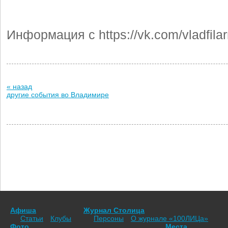
Информация с https://vk.com/vladfila
« назад
другие события во Владимире
Афиша
Журнал Столица
Статьи
Клубы
Персоны
О журнале «100ЛИЦа»
Фото
Места