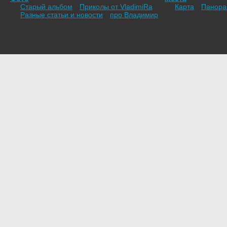
Старый альбом
Приколы от VladimiRа
Карта
Панор
Разные статьи и новости
про Владимир