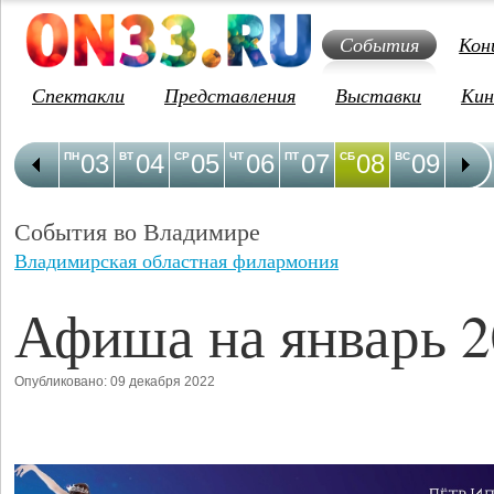
События
Кон
Спектакли
Представления
Выставки
Кин
03
04
05
06
07
08
09
1
ПН
ВТ
СР
ЧТ
ПТ
СБ
ВС
ПН
События во Владимире
Владимирская областная филармония
Афиша на январь 
Опубликовано: 09 декабря 2022