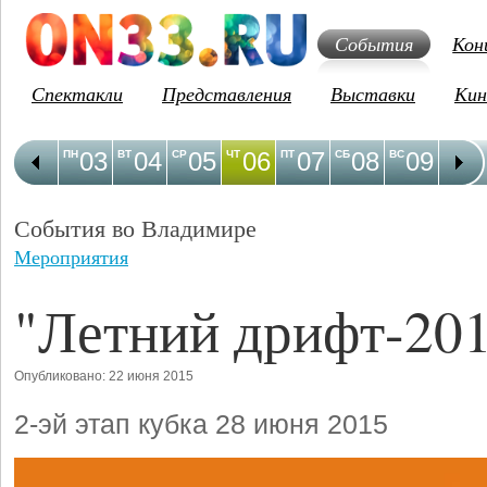
События
Кон
Спектакли
Представления
Выставки
Кин
03
04
05
06
07
08
09
1
ПН
ВТ
СР
ЧТ
ПТ
СБ
ВС
ПН
События во Владимире
Мероприятия
"Летний дрифт-20
Опубликовано: 22 июня 2015
2-эй этап кубка 28 июня 2015