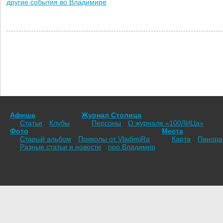
другие события во Владимире
Афиша
Журнал Столица
Статьи
Клубы
Персоны
О журнале «100ЛИЦа»
Фото
Места
Старый альбом
Приколы от VladimiRа
Карта
Панор
Разные статьи и новости
про Владимир