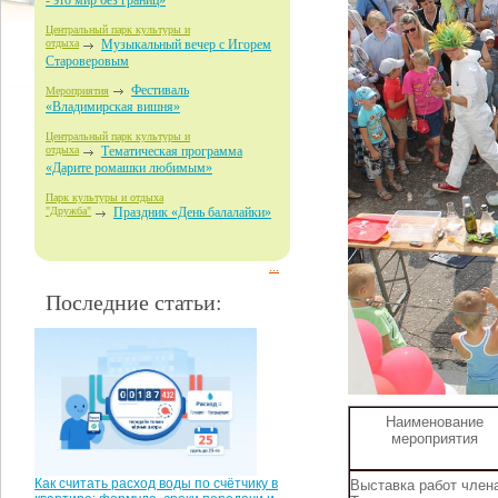
- это мир без границ»
Центральный парк культуры и
отдыха
Музыкальный вечер с Игорем
Староверовым
Фестиваль
Мероприятия
«Владимирская вишня»
Центральный парк культуры и
отдыха
Тематическая программа
«Дарите ромашки любимым»
Парк культуры и отдыха
"Дружба"
Праздник «День балалайки»
...
Последние статьи:
Наименование
мероприятия
Как считать расход воды по счётчику в
Выставка работ член