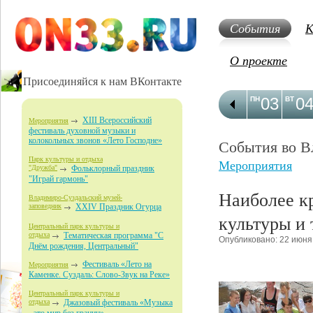
События
К
О проекте
Присоединяйся к нам ВКонтакте
03
0
ПН
ВТ
XIII Всероссийский
Мероприятия
фестиваль духовной музыки и
колокольных звонов «Лето Господне»
События во В
Парк культуры и отдыха
Мероприятия
"Дружба"
Фольклорный праздник
"Играй гармонь"
Наиболее к
Владимиро-Суздальский музей-
заповедник
XXIV Праздник Огурца
культуры и 
Центральный парк культуры и
отдыха
Тематическая программа "С
Опубликовано: 22 июня
Днём рождения, Центральный"
Фестиваль «Лето на
Мероприятия
Каменке. Суздаль: Слово-Звук на Реке»
Центральный парк культуры и
отдыха
Джазовый фестиваль «Музыка