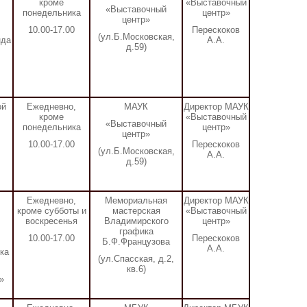
кроме
«Выставочный
«Выставочный
понедельника
центр»
центр»
10.00-17.00
Перескоков
(ул.Б.Московская,
нда
А.А.
д.59)
ой
Ежедневно,
МАУК
Директор МАУК
.
кроме
«Выставочный
«Выставочный
понедельника
центр»
центр»
10.00-17.00
Перескоков
(ул.Б.Московская,
А.А.
д.59)
Ежедневно,
Мемориальная
Директор МАУК
кроме субботы и
мастерская
«Выставочный
воскресенья
Владимирского
центр»
графика
10.00-17.00
Перескоков
Б.Ф.Французова
А.А.
ка
(ул.Спасская, д.2,
кв.6)
»