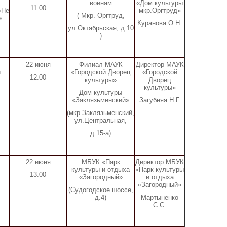
воинам
«Дом культуры
11.00
«Не
мкр.Оргтруд»
(
Мкр. Оргтруд,
»
Куранова О.Н.
ул.Октябрьская, д.10
)
22 июня
Филиал МАУК
Директор МАУК
и
«Городской Дворец
«Городской
12.00
культуры»
Дворец
культуры»
Дом культуры
«Заклязьменский»
Загубняя Н.Г.
(мкр.Заклязьменский,
ул.Центральная,
д.15-а)
22 июня
МБУК «Парк
Директор МБУК
культуры и отдыха
«Парк культуры
13.00
«Загородный»
и отдыха
«Загородный»
(Судогодское шоссе,
д.4)
Мартыненко
С.С.