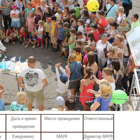
Дата и время
Место проведения
Ответственный
проведения
а
Ежедневно,
МАУК
Директор МАУК