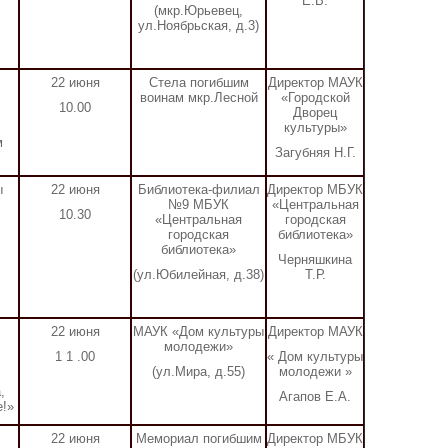
Е.В.
(мкр.Юрьевец,
ул.Ноябрьская, д.3)
22 июня
Стела погибшим
Директор МАУК
воинам мкр.Лесной
«Городской
10.00
Дворец
культуры»
м
Загубняя Н.Г.
ы
22 июня
Библиотека-филиал
Директор МБУК
№9
МБУК
«Центральная
10.30
«Центральная
городская
городская
библиотека»
библиотека»
Черняшкина
(ул.Юбилейная, д.38)
Т.Р.
22
июня
МАУК «Дом культуры
Директор МАУК
молодежи»
1
1
.00
«
Дом культуры
(ул.Мира, д.55)
молодежи
»
,
Агапов Е.А.
е!»
22 июня
Мемориал погибшим
Директор
МБУК