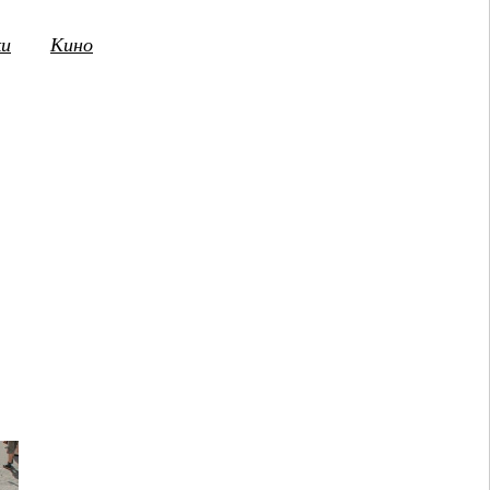
ки
Кино
3
14
15
16
17
18
19
20
21
2
ПТ
СБ
ВС
ПН
ВТ
СР
ЧТ
ПТ
СБ