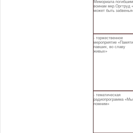
Мемориала погибшим
воинам мкр.Оргтруд
может быть забвенья
- торжественное
мероприятие «Памят
павших, во славу
живых»
-
тематическая
радиопрограмма «Мы
помним»