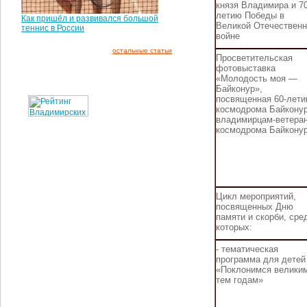
князя Владимира и 70
летию Победы в
Как пришёл и развивался большой
Великой Отечественн
теннис в России
войне
остальные статьи
Просветительская
фотовыставка
«Молодость моя —
Байконур»,
посвященная 60-лет
космодрома Байконур
владимирцам-ветера
космодрома Байкону
Цикл мероприятий,
посвященных Дню
памяти и скорби, сре
которых:
- тематическая
программа для детей
«Поклонимся велики
тем годам»