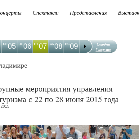
онцерты
Спектакли
Представления
Выстав
Сегодня
4
05
06
07
08
09
10
11
12
1
СР
ЧТ
ПТ
СБ
ВС
ПН
ВТ
СР
ЧТ
7 августа
ладимире
рупные мероприятия управления
туризма с 22 по 28 июня 2015 года
 2015