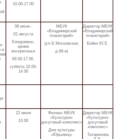
-
10.00-17.00
ой
08 июня -
МБУК
Директор МБУК
«Владимирский
«Владимирский
02 августа
планетарий»
планетарий»
Ежедневно,
(ул.Б.Московская,
Бойко Ю.Е.
ию
кроме
 и
воскресенья
д.66-а)
нам
р
09.00-17.00,
суббота 10.00-
14.00
ди
22 июня
Филиал МБУК
Директор МБУК
«Культурно-
«Культурно-
10.00
м
досуговый комплекс»
досуговый
комплекс»
Дом культуры
«Юрьевец»
Татаринова