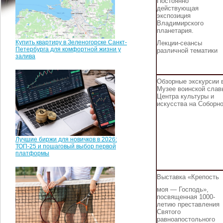
Постоянно
действующая
экспозиция
Владимирского
планетария.
Купить квартиру в Зеленогорске Санкт-
Лекции-сеансы
Петербурга для комфортной жизни у
различной тематики
залива
Обзорные экскурсии 
Музее воинской слав
Центра культуры и
искусства на Соборн
Лучшие биржи для новичков в 2026:
ТОП-25 и пошаговый выбор первой
платформы
Выставка «Крепость
моя — Господь»,
посвященная 1000-
летию преставления
Святого
равноапостольного