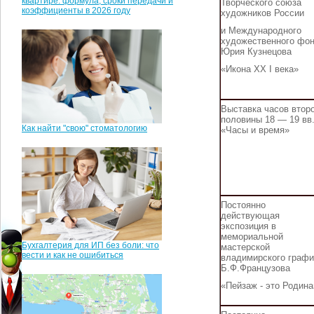
квартире: формула, сроки передачи и
Творческого союза
коэффициенты в 2026 году
художников России
и Международного
художественного фо
Юрия Кузнецова
«Икона ХХ
I
века»
Выставка часов втор
половины 18 — 19 вв
Как найти "свою" стоматологию
«Часы и время»
Постоянно
действующая
экспозиция в
мемориальной
Бухгалтерия для ИП без боли: что
мастерской
вести и как не ошибиться
владимирского графи
Б.Ф.Французова
«Пейзаж - это Родина