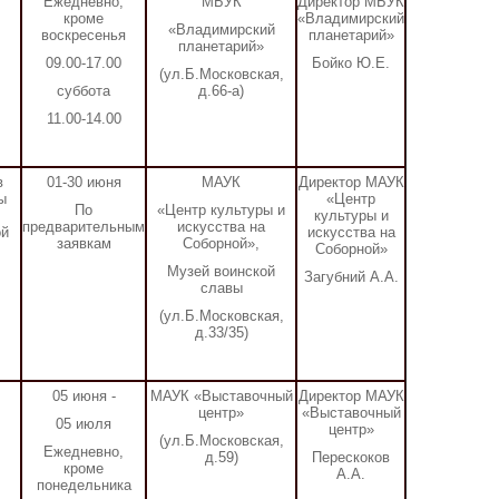
Ежедневно,
МБУК
Директор МБУК
кроме
«Владимирский
«Владимирский
воскресенья
планетарий»
планетарий»
09.00-17.00
Бойко Ю.Е.
(ул.Б.Московская,
суббота
д.66-а)
11.00-14.00
в
01-30 июня
МАУК
Директор МАУК
ы
«Центр
По
«Центр культуры и
культуры и
предварительным
искусства на
ой
искусства на
заявкам
Соборной»,
Соборной»
Музей воинской
Загубний А.А.
славы
(ул.Б.Московская,
д.33/35)
05 июня -
МАУК «Выставочный
Директор МАУК
центр»
«Выставочный
05 июля
центр»
(ул.Б.Московская,
Ежедневно,
д.59)
Перескоков
кроме
А.А.
понедельника