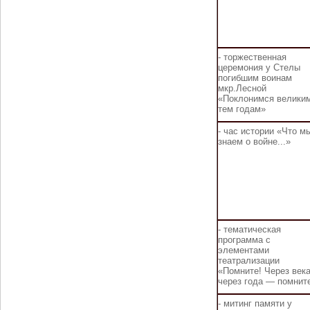
- торжественная
церемония у Стелы
погибшим воинам
мкр.Лесной
«Поклонимся велики
тем годам»
- час истории «Что м
знаем о войне...»
- тематическая
программа с
элементами
театрализации
«Помните! Через века
через года — помнит
- митинг памяти у