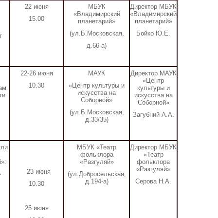
22 июня
МБУК
Директор МБУК
«Владимирский
«Владимирский
15.00
планетарий»
планетарий»
(ул.Б.Московская,
Бойко Ю.Е.
т
д.66-а)
22-26 июня
МАУК
Директор МАУК
«Центр
10.30
«Центр культуры и
ам
культуры и
искусства на
ти
искусства на
Соборной»
Соборной»
(ул.Б.Московская,
Загубний А.А.
д.33/35)
кли
МБУК «Театр
Директор МБУК
фольклора
«Театр
»:
«Разгуляй»
фольклора
«Разгуляй»
23 июня
»
(ул.Добросельская,
д.194-а)
Серова Н.А.
10.30
25 июня