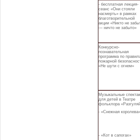
- бесплатная лекция-
сеанс «Они стояли
насмерть» в рамках
благотворительной
акции «Никто не забы
— ничто не забыто»
Конкурсно-
познавательная
программа по правил
пожарной безопаснос
«Не шути с огнем»
Музыкальные спекта
для детей в Театре
фольклора «Разгуляй
- «Снежная королева
- «Кот в сапогах»