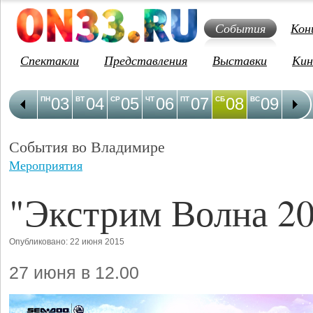
События
Кон
Спектакли
Представления
Выставки
Кин
03
04
05
06
07
08
09
1
ПН
ВТ
СР
ЧТ
ПТ
СБ
ВС
ПН
События во Владимире
Мероприятия
"Экстрим Волна 2
Опубликовано: 22 июня 2015
27 июня в 12.00