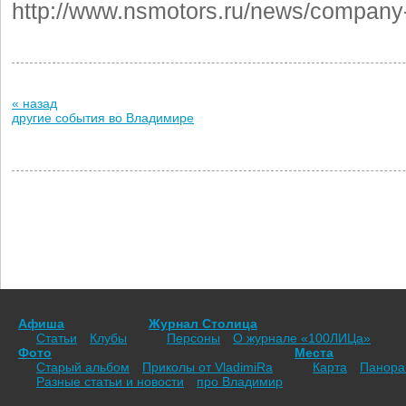
http://www.nsmotors.ru/news/company
« назад
другие события во Владимире
Афиша
Журнал Столица
Статьи
Клубы
Персоны
О журнале «100ЛИЦа»
Фото
Места
Старый альбом
Приколы от VladimiRа
Карта
Панор
Разные статьи и новости
про Владимир