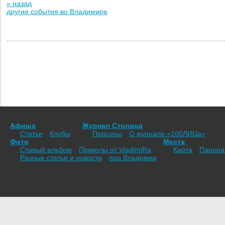
« назад
другие события во Владимире
Афиша
Журнал Столица
Статьи
Клубы
Персоны
О журнале «100ЛИЦа»
Фото
Места
Старый альбом
Приколы от VladimiRа
Карта
Панор
Разные статьи и новости
про Владимир