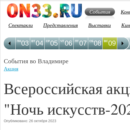
События
Кон
Спектакли
Представления
Выставки
Кин
03
04
05
06
07
08
09
1
ПН
ВТ
СР
ЧТ
ПТ
СБ
ВС
ПН
События во Владимире
Акция
Всероссийская акц
"Ночь искусств-20
Опубликовано: 26 октября 2023