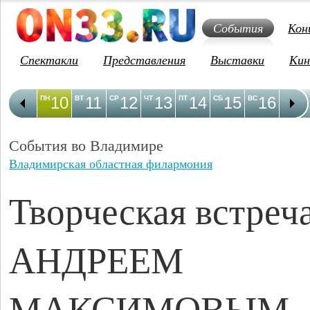
События
Кон
Спектакли
Представления
Выставки
Кин
10
11
12
13
14
15
16
1
ПН
ВТ
СР
ЧТ
ПТ
СБ
ВС
ПН
События во Владимире
Владимирская областная филармония
Творческая встреча
АНДРЕЕМ
МАКСИМОВЫМ