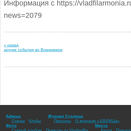
Информация с https://vladfilarmonia.r
news=2079
« назад
другие события во Владимире
Афиша
Журнал Столица
Статьи
Клубы
Персоны
О журнале «100ЛИЦа»
Фото
Места
Старый альбом
Приколы от VladimiRа
Карта
Панор