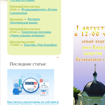
- это мир без границ»
Центральный парк культуры и
отдыха
Музыкальный вечер с Игорем
Староверовым
Фестиваль
Мероприятия
«Владимирская вишня»
Центральный парк культуры и
отдыха
Тематическая программа
«Дарите ромашки любимым»
Парк культуры и отдыха
"Дружба"
Праздник «День балалайки»
...
Последние статьи:
Как считать расход воды по счётчику в