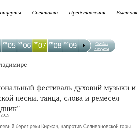
онцерты
Спектакли
Представления
Выстав
Сегодня
4
05
06
07
08
09
10
11
12
1
СР
ЧТ
ПТ
СБ
ВС
ПН
ВТ
СР
ЧТ
7 августа
ладимире
ональный фестиваль духовнй музыки и
ской песни, танца, слова и ремесел
одник"
 2015
, левый берег реки Киржач, напротив Селивановской горы