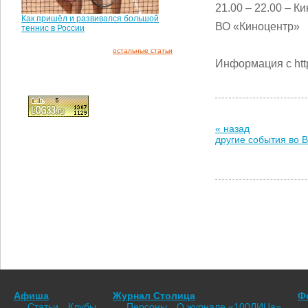
21.00 – 22.00 – 
Как пришёл и развивался большой
ВО «Киноцентр»
теннис в России
остальные статьи
Информация с http
« назад
другие события во 
Афиша
Журнал Столица
Ф
Статьи
Клубы
Персоны
О журнале «100ЛИЦа»