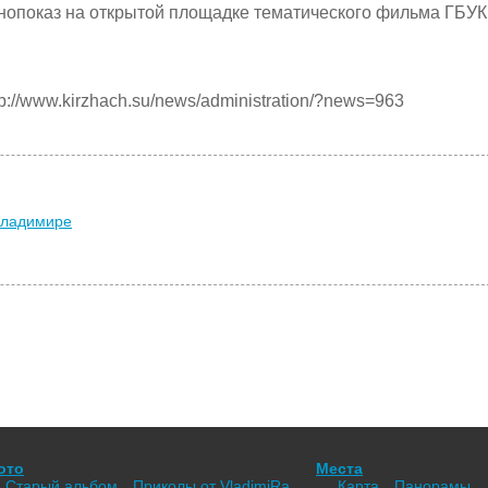
Кинопоказ на открытой площадке тематического фильма ГБУК
://www.kirzhach.su/news/administration/?news=963
Владимире
ото
Места
Старый альбом
Приколы от VladimiRа
Карта
Панорамы