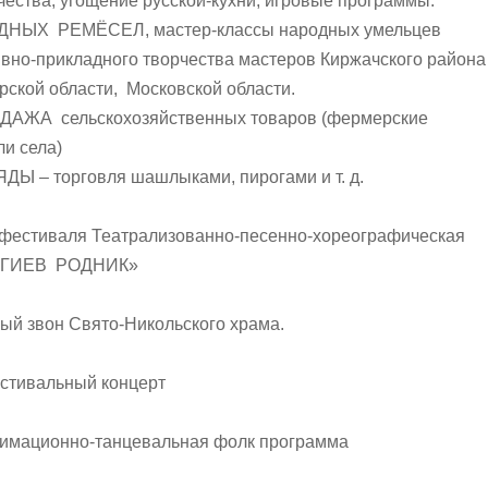
чества, угощение русской-кухни, игровые программы.
ЫХ РЕМЁСЕЛ, мастер-классы народных умельцев
вно-прикладного творчества мастеров Киржачского района 
ской области, Московской области.
АЖА сельскохозяйственных товаров (фермерские
ли села)
 – торговля шашлыками, пирогами и т. д.
 фестиваля Театрализованно-песенно-хореографическая
ЕРГИЕВ РОДНИК»
ный звон Свято-Никольского храма.
Фестивальный концерт
Анимационно-танцевальная фолк программа