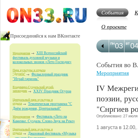
События
К
О проекте
Присоединяйся к нам ВКонтакте
03
0
ПН
ВТ
XIII Всероссийский
Мероприятия
фестиваль духовной музыки и
колокольных звонов «Лето Господне»
События во В
Парк культуры и отдыха
Мероприятия
"Дружба"
Фольклорный праздник
"Играй гармонь"
IV Межреги
Владимиро-Суздальский музей-
заповедник
XXIV Праздник Огурца
поэзии, рус
Центральный парк культуры и
отдыха
Тематическая программа "С
"Снргиев р
Днём рождения, Центральный"
Опубликовано: 27 июля
Фестиваль «Лето на
Мероприятия
Каменке. Суздаль: Слово-Звук на Реке»
1 августа в 12.00
Центральный парк культуры и
отдыха
Джазовый фестиваль «Музыка