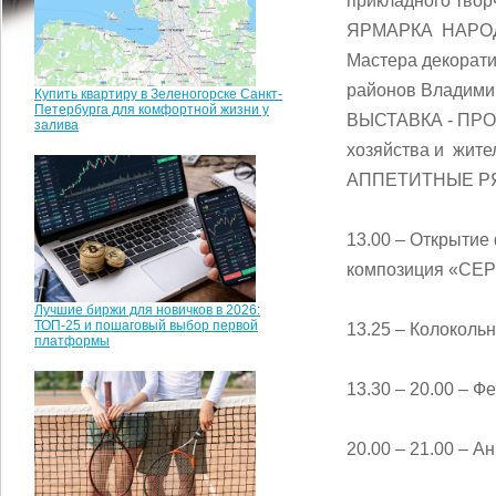
прикладного твор
ЯРМАРКА НАРОДН
Мастера декорати
районов Владимир
Купить квартиру в Зеленогорске Санкт-
Петербурга для комфортной жизни у
ВЫСТАВКА - ПРОД
залива
хозяйства и жите
АППЕТИТНЫЕ РЯДЫ
13.00 – Открытие
композиция «С
Лучшие биржи для новичков в 2026:
ТОП-25 и пошаговый выбор первой
13.25 – Колоколь
платформы
13.30 – 20.00 – 
20.00 – 21.00 – 