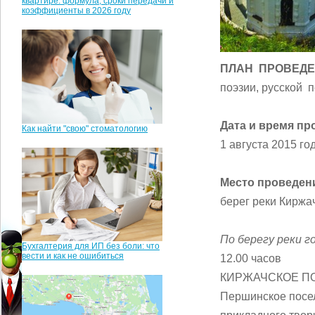
квартире: формула, сроки передачи и
коэффициенты в 2026 году
ПЛАН ПРОВЕД
поэзии, русской
Дата и время пр
Как найти "свою" стоматологию
1 августа 2015 го
Место проведен
берег реки Киржа
По берегу реки 
Бухгалтерия для ИП без боли: что
вести и как не ошибиться
12.00 часов
КИРЖАЧСКОЕ ПОДВ
Першинское посел