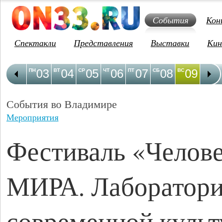
События
Кон
Спектакли
Представления
Выставки
Кин
03
04
05
06
07
08
09
1
ПН
ВТ
СР
ЧТ
ПТ
СБ
ВС
ПН
События во Владимире
Мероприятия
Фестиваль «Челов
МИРА. Лаборатор
современной куль