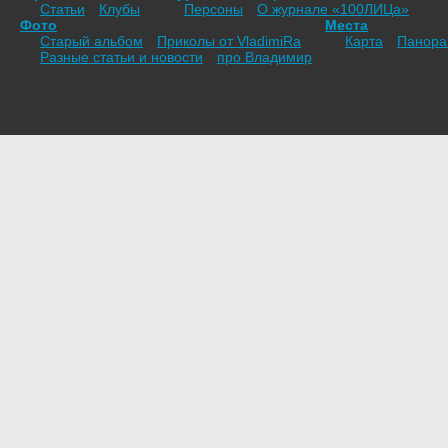
Статьи
Клубы
Персоны
О журнале «100ЛИЦа»
Фото
Места
Старый альбом
Приколы от VladimiRа
Карта
Панор
Разные статьи и новости
про Владимир