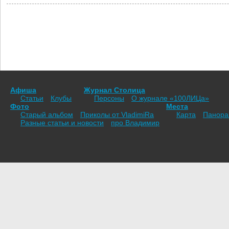
Афиша
Журнал Столица
Статьи
Клубы
Персоны
О журнале «100ЛИЦа»
Фото
Места
Старый альбом
Приколы от VladimiRа
Карта
Панор
Разные статьи и новости
про Владимир