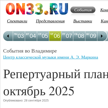
События
Кон
Спектакли
Представления
Выставки
Кин
03
04
05
06
07
08
09
1
ПН
ВТ
СР
ЧТ
ПТ
СБ
ВС
ПН
События во Владимире
Центр классической музыки имени А. Э. Маркина
Репертуарный план
октябрь 2025
Опубликовано: 28 сентября 2025