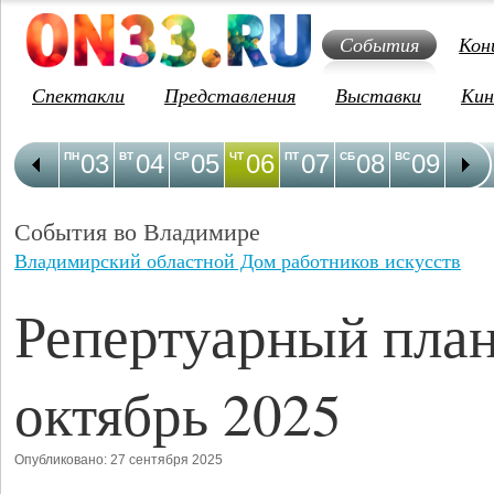
События
Кон
Спектакли
Представления
Выставки
Кин
03
04
05
06
07
08
09
1
ПН
ВТ
СР
ЧТ
ПТ
СБ
ВС
ПН
События во Владимире
Владимирский областной Дом работников искусств
Репертуарный план
октябрь 2025
Опубликовано: 27 сентября 2025