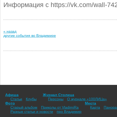
Информация с https://vk.com/wall-7
« назад
другие события во Владимире
Афиша
Журнал Столица
Статьи
Клубы
Персоны
О журнале «100ЛИЦа»
Фото
Места
Старый альбом
Приколы от VladimiRа
Карта
Панор
Разные статьи и новости
про Владимир