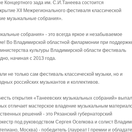
не Концертного зада им. С.И.Танеева состоится
крытие XII Межрегионального фестиваля классической
кие музыкальные собрания».
кальные собрания» - это всегда яркое и незабываемое
ие! Во Владимирской областной филармонии при поддержк
министерства культуры Владимирской области фестиваль
но, начиная с 2013 года.
али не только сам фестиваль классической музыки, но и
ездных российских музыкантов и коллективов.
у честь открытия «Танеевских музыкальных собраний» выпа
орых отличает мастерское владение музыкальным материал
ественных решений - это Рязанский губернаторский
кестр под руководством Сергея Оселкова и солист Владим
епиано, Москва) - победитель (лауреат I премии и обладат