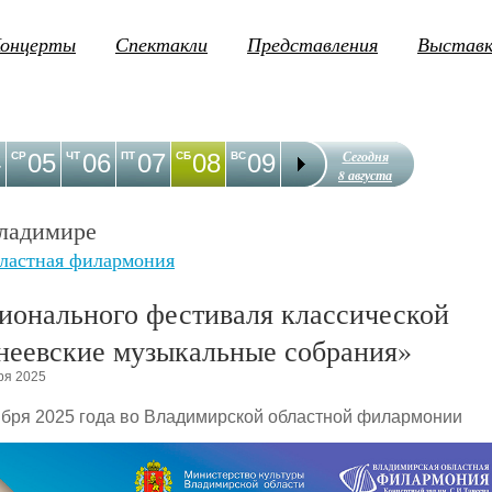
онцерты
Спектакли
Представления
Выстав
Сегодня
4
05
06
07
08
09
10
11
12
1
СР
ЧТ
ПТ
СБ
ВС
ПН
ВТ
СР
ЧТ
8 августа
ладимире
ластная филармония
ионального фестиваля классической
неевские музыкальные собрания»
ря 2025
ноября 2025 года во Владимирской областной филармонии