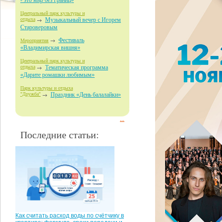
- это мир без границ»
Центральный парк культуры и
отдыха
Музыкальный вечер с Игорем
Староверовым
Фестиваль
Мероприятия
«Владимирская вишня»
Центральный парк культуры и
отдыха
Тематическая программа
«Дарите ромашки любимым»
Парк культуры и отдыха
"Дружба"
Праздник «День балалайки»
...
Последние статьи:
Как считать расход воды по счётчику в