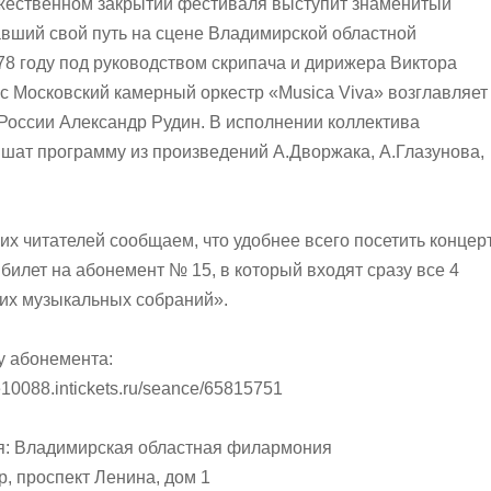
жественном закрытии фестиваля выступит знаменитый
авший свой путь на сцене Владимирской областной
8 году под руководством скрипача и дирижера Виктора
с Московский камерный оркестр «Musica Viva» возглавляет
России Александр Рудин. В исполнении коллектива
ат программу из произведений А.Дворжака, А.Глазунова,
их читателей сообщаем, что удобнее всего посетить концер
билет на абонемент № 15, в который входят сразу все 4
их музыкальных собраний».
у абонемента:
re10088.intickets.ru/seance/65815751
я: Владимирская областная филармония
р, проспект Ленина, дом 1