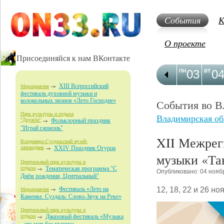
События
К
О проекте
Присоединяйся к нам ВКонтакте
03
0
ПН
ВТ
XIII Всероссийский
Мероприятия
фестиваль духовной музыки и
колокольных звонов «Лето Господне»
События во В
Парк культуры и отдыха
Владимирская об
"Дружба"
Фольклорный праздник
"Играй гармонь"
XII Межрег
Владимиро-Суздальский музей-
заповедник
XXIV Праздник Огурца
музыки «Та
Центральный парк культуры и
отдыха
Тематическая программа "С
Опубликовано: 04 нояб
Днём рождения, Центральный"
12, 18, 22 и 26 
Фестиваль «Лето на
Мероприятия
Каменке. Суздаль: Слово-Звук на Реке»
Центральный парк культуры и
отдыха
Джазовый фестиваль «Музыка