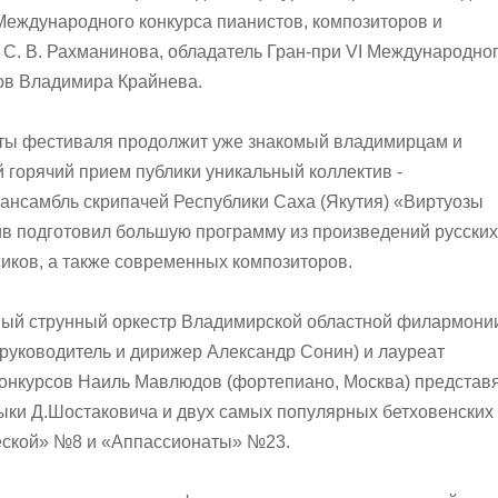
Международного конкурса пианистов, композиторов и
С. В. Рахманинова, обладатель Гран-при VI Международно
ов Владимира Крайнева.
рты фестиваля продолжит уже знакомый владимирцам и
горячий прием публики уникальный коллектив -
ансамбль скрипачей Республики Саха (Якутия) «Виртуозы
ив подготовил большую программу из произведений русских
иков, а также современных композиторов.
ный струнный оркестр Владимирской областной филармони
руководитель и дирижер Александр Сонин) и лауреат
онкурсов Наиль Мавлюдов (фортепиано, Москва) представ
ыки Д.Шостаковича и двух самых популярных бетховенских
еской» №8 и «Аппассионаты» №23.