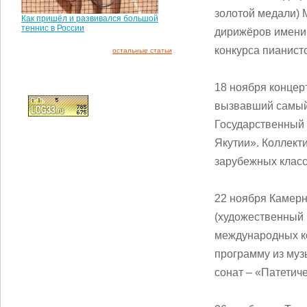
золотой медали) 
Как пришёл и развивался большой
теннис в России
дирижёров имени 
конкурса пианист
остальные статьи
18 ноября конце
вызвавший самый 
Государственный 
Якутии». Коллект
зарубежных класс
22 ноября Камер
(художественный 
международных к
программу из муз
сонат – «Патетич