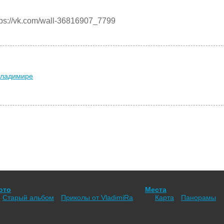
ps://vk.com/wall-36816907_7799
Владимире
ото
Места
Старый альбом
Приколы от VladimiRа
Карта
Панорамы