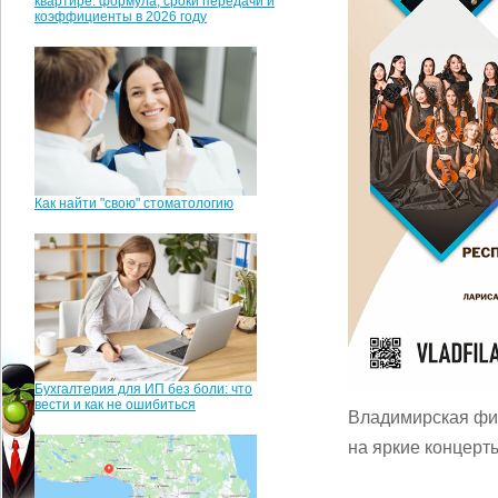
квартире: формула, сроки передачи и
коэффициенты в 2026 году
Как найти "свою" стоматологию
Бухгалтерия для ИП без боли: что
вести и как не ошибиться
Владимирская фи
на яркие концерт