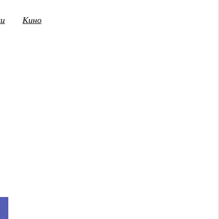
ки
Кино
3
14
15
16
17
18
19
20
21
2
ПТ
СБ
ВС
ПН
ВТ
СР
ЧТ
ПТ
СБ