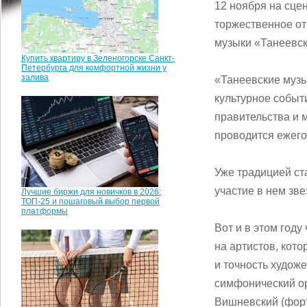
12 ноября на сце
торжественное от
музыки «Танеевс
Купить квартиру в Зеленогорске Санкт-
Петербурга для комфортной жизни у
залива
«Танеевские музы
культурное событ
правительства и 
проводится ежегод
Уже традицией ст
участие в нем зв
Лучшие биржи для новичков в 2026:
ТОП-25 и пошаговый выбор первой
платформы
Вот и в этом год
на артистов, кот
и точность худож
симфонический ор
Вишневский (форт