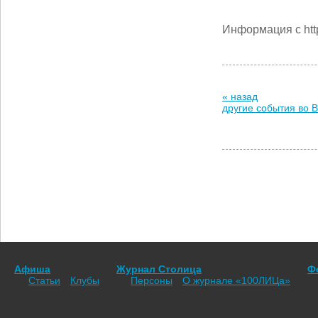
Информация с htt
« назад
другие события во 
Афиша
Журнал Столица
Ф
Статьи
Клубы
Персоны
О журнале «100ЛИЦа»