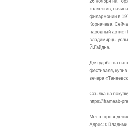
26 ноября на Тор
коллектив, начин
филармонии в 197
Корначева. Сейча
народный артист 
владимирцы услыш
Й.Гайдна.
Для удобства наш
фестиваля, купив 
вечера «Танеевск
Ссылка на покупк
https://iframeab-p
Место проведени
Адрес: г. Владими