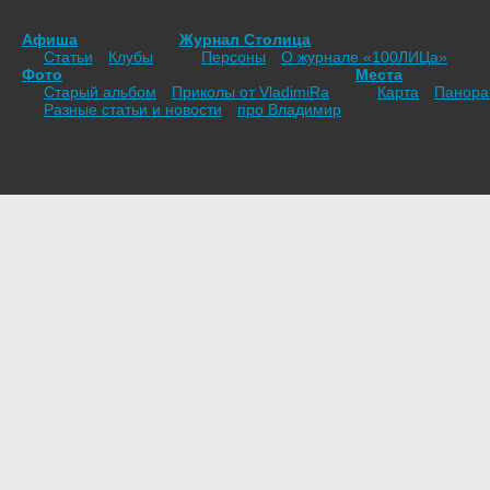
Афиша
Журнал Столица
Статьи
Клубы
Персоны
О журнале «100ЛИЦа»
Фото
Места
Старый альбом
Приколы от VladimiRа
Карта
Панор
Разные статьи и новости
про Владимир