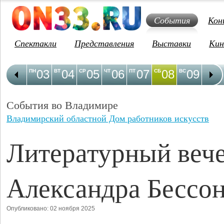
События
Кон
Спектакли
Представления
Выставки
Кин
03
04
05
06
07
08
09
1
ПН
ВТ
СР
ЧТ
ПТ
СБ
ВС
ПН
События во Владимире
Владимирский областной Дом работников искусств
Литературный веч
Александра Бессо
Опубликовано: 02 ноября 2025