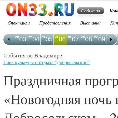
События
Кон
Спектакли
Представления
Выставки
Кин
03
04
05
06
07
08
09
1
ПН
ВТ
СР
ЧТ
ПТ
СБ
ВС
ПН
События во Владимире
Парк культуры и отдыха "Добросельский"
Праздничная прог
«Новогодняя ночь 
Добросельском – 