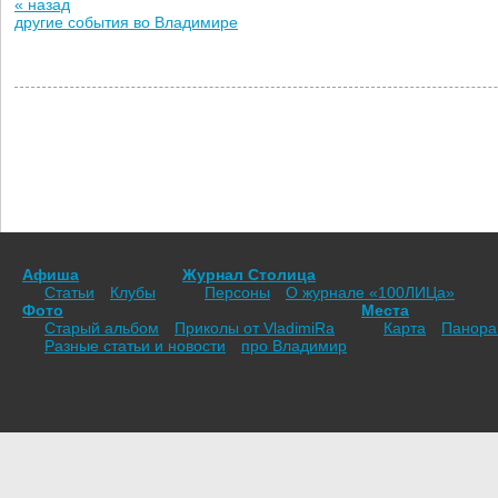
« назад
другие события во Владимире
Афиша
Журнал Столица
Статьи
Клубы
Персоны
О журнале «100ЛИЦа»
Фото
Места
Старый альбом
Приколы от VladimiRа
Карта
Панор
Разные статьи и новости
про Владимир