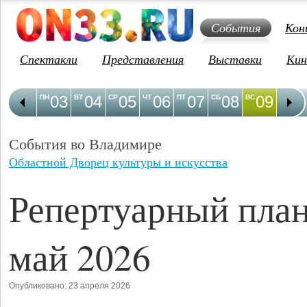
События
Кон
Спектакли
Представления
Выставки
Кин
03
04
05
06
07
08
09
1
ПН
ВТ
СР
ЧТ
ПТ
СБ
ВС
ПН
События во Владимире
Областной Дворец культуры и искусства
Репертуарный план
май 2026
Опубликовано: 23 апреля 2026