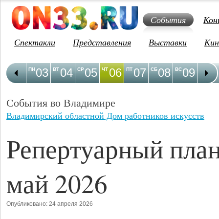
События
Кон
Спектакли
Представления
Выставки
Кин
03
04
05
06
07
08
09
1
ПН
ВТ
СР
ЧТ
ПТ
СБ
ВС
ПН
События во Владимире
Владимирский областной Дом работников искусств
Репертуарный план
май 2026
Опубликовано: 24 апреля 2026