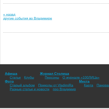
« назад
другие события во Владимире
Афиша
Журнал Столица
Статьи
Клубы
Персоны
О журнале «100ЛИЦа»
Фото
Места
Старый альбом
Приколы от VladimiRа
Карта
Панор
Разные статьи и новости
про Владимир