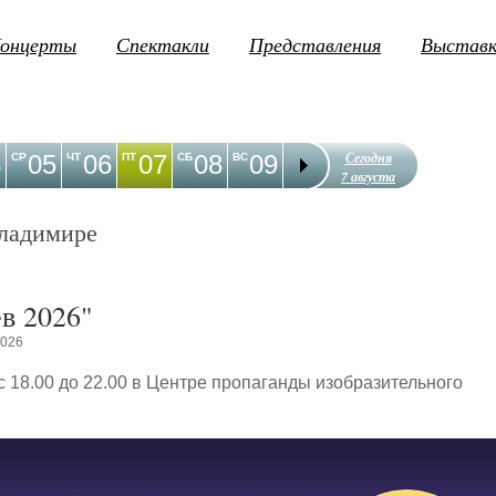
онцерты
Спектакли
Представления
Выстав
Сегодня
4
05
06
07
08
09
10
11
12
1
СР
ЧТ
ПТ
СБ
ВС
ПН
ВТ
СР
ЧТ
7 августа
ладимире
в 2026"
2026
с 18.00 до 22.00 в Центре пропаганды изобразительного