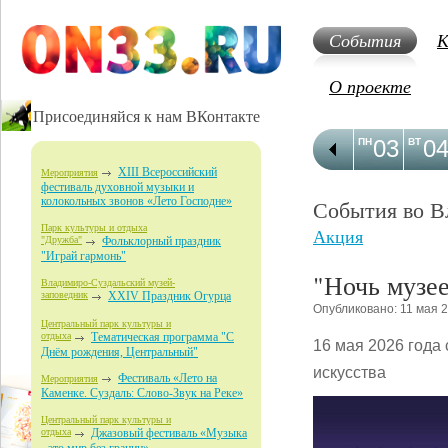
События
К
О проекте
Присоединяйся к нам ВКонтакте
03
0
ПН
ВТ
XIII Всероссийский
Мероприятия
фестиваль духовной музыки и
колокольных звонов «Лето Господне»
События во В
Парк культуры и отдыха
Акция
"Дружба"
Фольклорный праздник
"Играй гармонь"
"Ночь музее
Владимиро-Суздальский музей-
заповедник
XXIV Праздник Огурца
Опубликовано: 11 мая 
Центральный парк культуры и
отдыха
Тематическая программа "С
16 мая 2026 года 
Днём рождения, Центральный"
искусства
Фестиваль «Лето на
Мероприятия
Каменке. Суздаль: Слово-Звук на Реке»
Центральный парк культуры и
отдыха
Джазовый фестиваль «Музыка