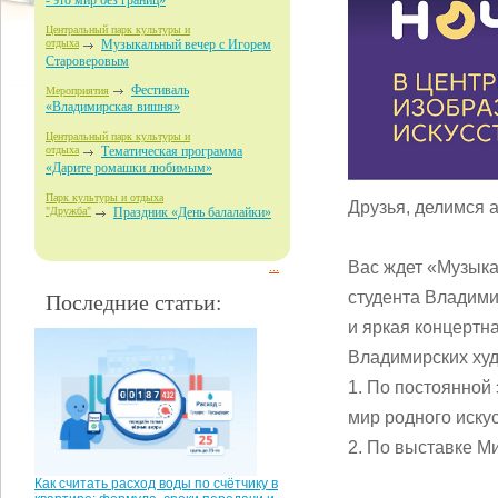
- это мир без границ»
Центральный парк культуры и
отдыха
Музыкальный вечер с Игорем
Староверовым
Фестиваль
Мероприятия
«Владимирская вишня»
Центральный парк культуры и
отдыха
Тематическая программа
«Дарите ромашки любимым»
Парк культуры и отдыха
Друзья, делимся 
"Дружба"
Праздник «День балалайки»
Вас ждет «Музыка
...
Последние статьи:
студента Владими
и яркая концертн
Владимирских худ
1. По постоянно
мир родного иску
2. По выставке М
Как считать расход воды по счётчику в