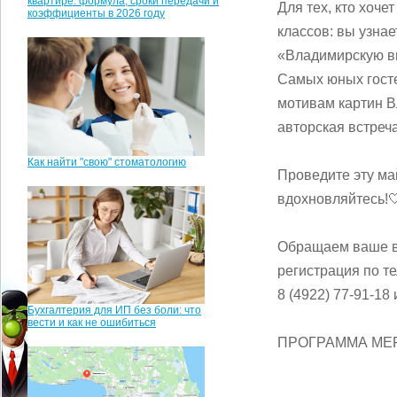
квартире: формула, сроки передачи и
Для тех, кто хоче
коэффициенты в 2026 году
классов: вы узна
«Владимирскую в
Самых юных госте
мотивам картин В
авторская встреч
Как найти "свою" стоматологию
Проведите эту ма
вдохновляйтесь!
Обращаем ваше в
регистрация по те
8 (4922) 77-91-18 
Бухгалтерия для ИП без боли: что
вести и как не ошибиться
ПРОГРАММА МЕ