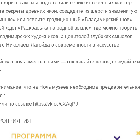
т творить сам, мы подготовили серию интересных мастер-
ете секреты древних икон, создадите из шерсти знаменитую
ишню» или освоите традиционный «Владимирский шов».
й ждет «Раскрась-ка на родной земле», где можно творить 
ладимирских художников, а ценителей глубоких смыслов —
а с Николаем Лагойда о современности в искусстве.
йскую ночь вместе с нами — открывайте новое, созидайте и

нимание, что на Ночь музеев необходима предварительна
л.:
или по ссылке https://vk.cc/cXAqPJ
РОПРИЯТИЯ