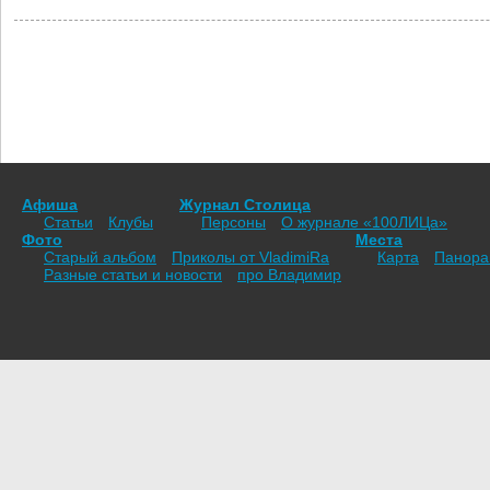
Афиша
Журнал Столица
Статьи
Клубы
Персоны
О журнале «100ЛИЦа»
Фото
Места
Старый альбом
Приколы от VladimiRа
Карта
Панор
Разные статьи и новости
про Владимир