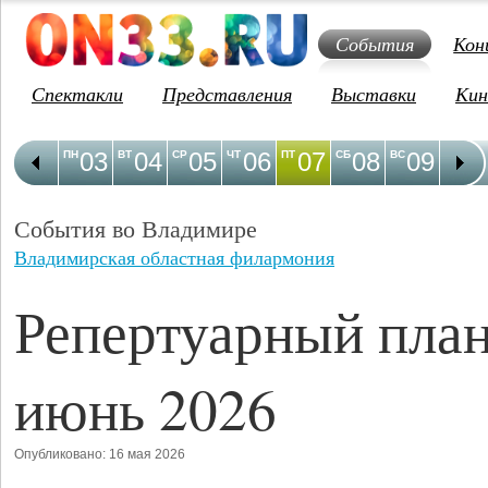
События
Кон
Спектакли
Представления
Выставки
Кин
03
04
05
06
07
08
09
1
ПН
ВТ
СР
ЧТ
ПТ
СБ
ВС
ПН
События во Владимире
Владимирская областная филармония
Репертуарный план
июнь 2026
Опубликовано: 16 мая 2026