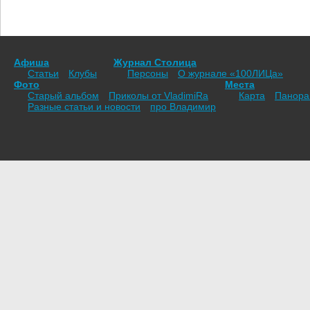
Афиша
Журнал Столица
Статьи
Клубы
Персоны
О журнале «100ЛИЦа»
Фото
Места
Старый альбом
Приколы от VladimiRа
Карта
Панор
Разные статьи и новости
про Владимир