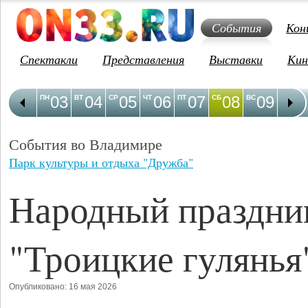
События
Кон
Спектакли
Представления
Выставки
Кин
03
04
05
06
07
08
09
1
ПН
ВТ
СР
ЧТ
ПТ
СБ
ВС
ПН
События во Владимире
Парк культуры и отдыха "Дружба"
Народный праздни
"Троицкие гулянья
Опубликовано: 16 мая 2026