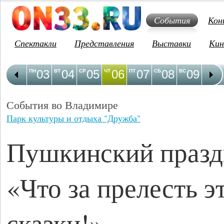
События
Кон
Спектакли
Представления
Выставки
Кин
03
04
05
06
07
08
09
1
ПН
ВТ
СР
ЧТ
ПТ
СБ
ВС
ПН
События во Владимире
Парк культуры и отдыха "Дружба"
Пушкинский празд
«Что за прелесть э
сказки!»