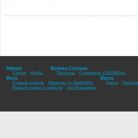
Афиша
Журнал Столица
Статьи
Клубы
Персоны
О журнале «100ЛИЦа»
Фото
Места
Старый альбом
Приколы от VladimiRа
Карта
Панор
Разные статьи и новости
про Владимир