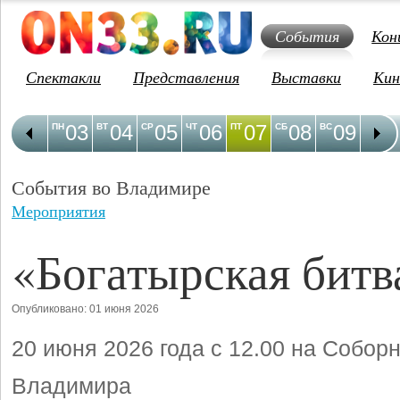
События
Кон
Спектакли
Представления
Выставки
Кин
03
04
05
06
07
08
09
1
ПН
ВТ
СР
ЧТ
ПТ
СБ
ВС
ПН
События во Владимире
Мероприятия
«Богатырская битв
Опубликовано: 01 июня 2026
20 июня 2026 года с 12.00 на Собор
Владимира