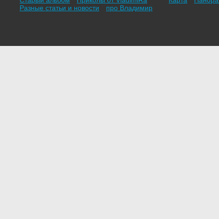
Старый альбом
Приколы от VladimiRа
Карта
Панор
Разные статьи и новости
про Владимир