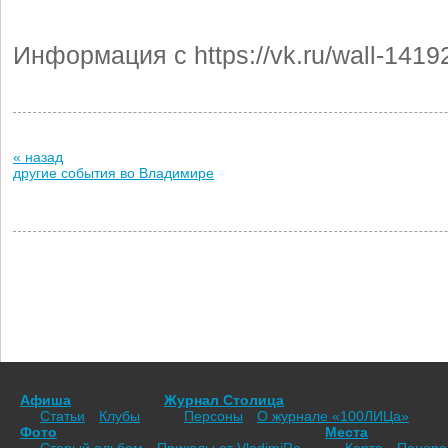
Информация с https://vk.ru/wall-141
« назад
другие события во Владимире
Афиша
Журнал Столица
Статьи
Клубы
Персоны
О журнале «100ЛИЦа»
Фото
Места