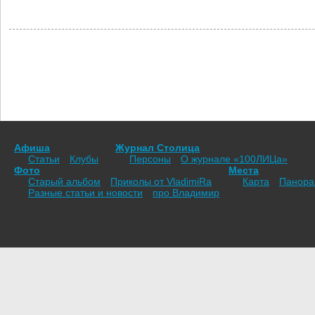
Афиша
Журнал Столица
Статьи
Клубы
Персоны
О журнале «100ЛИЦа»
Фото
Места
Старый альбом
Приколы от VladimiRа
Карта
Панор
Разные статьи и новости
про Владимир