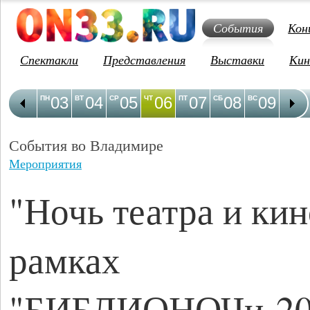
События
Кон
Спектакли
Представления
Выставки
Кин
03
04
05
06
07
08
09
1
ПН
ВТ
СР
ЧТ
ПТ
СБ
ВС
ПН
События во Владимире
Мероприятия
"Ночь театра и кин
рамках
"БИБЛИОНОЧи-20