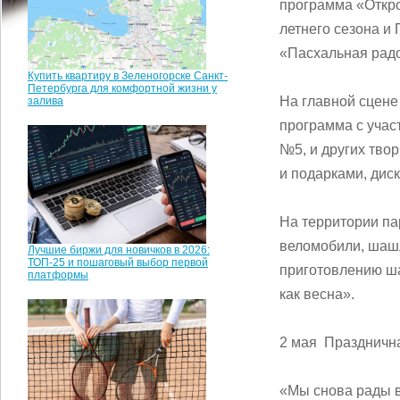
программа «Откро
летнего сезона и 
«Пасхальная рад
Купить квартиру в Зеленогорске Санкт-
Петербурга для комфортной жизни у
На главной сцене
залива
программа с учас
№5, и других твор
и подарками, диск
На территории па
веломобили, шашл
Лучшие биржи для новичков в 2026:
ТОП-25 и пошаговый выбор первой
приготовлению ша
платформы
как весна».
2 мая Праздничн
«Мы снова рады в