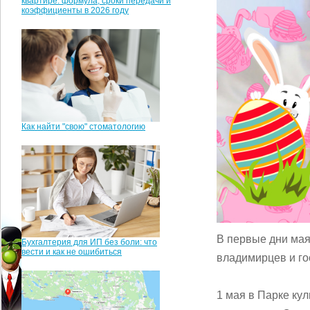
квартире: формула, сроки передачи и
коэффициенты в 2026 году
Как найти "свою" стоматологию
В первые дни мая
Бухгалтерия для ИП без боли: что
вести и как не ошибиться
владимирцев и го
1 мая в Парке ку