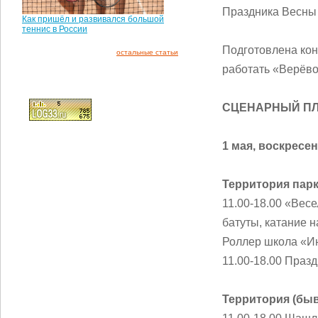
Праздника Весны 
Как пришёл и развивался большой
теннис в России
Подготовлена кон
остальные статьи
работать «Верёво
СЦЕНАРНЫЙ П
1 мая, воскресе
Территория пар
11.00-18.00 «Вес
батуты, катание 
Роллер школа «Ин
11.00-18.00 Празд
Территория (быв