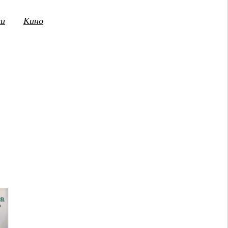
ки
Кино
3
14
15
16
17
18
19
20
21
2
ПТ
СБ
ВС
ПН
ВТ
СР
ЧТ
ПТ
СБ