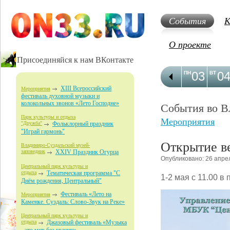
События
К
О проекте
Присоединяйся к нам ВКонтакте
03
0
ПН
ВТ
XIII Всероссийский
Мероприятия
фестиваль духовной музыки и
колокольных звонов «Лето Господне»
События во В
Парк культуры и отдыха
Мероприятия
"Дружба"
Фольклорный праздник
"Играй гармонь"
Открытие ве
Владимиро-Суздальский музей-
заповедник
XXIV Праздник Огурца
Опубликовано: 26 апре
Центральный парк культуры и
отдыха
Тематическая программа "С
1-2 мая с 11.00 в
Днём рождения, Центральный"
Фестиваль «Лето на
Мероприятия
Каменке. Суздаль: Слово-Звук на Реке»
Центральный парк культуры и
отдыха
Джазовый фестиваль «Музыка