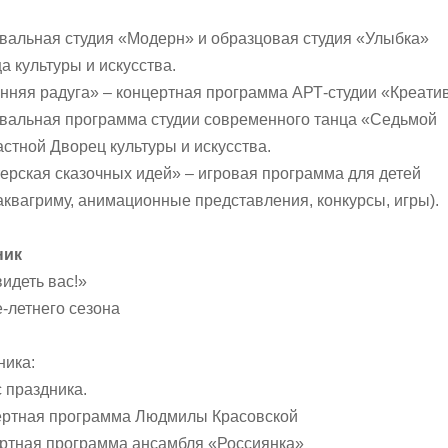
евальная студия «Модерн» и образцовая студия «Улыбка»
а культуры и искусства.
енняя радуга» – концертная программа АРТ-студии «Креатив
евальная программа студии современного танца «Седьмой
астной Дворец культуры и искусства.
терская сказочных идей» – игровая программа для детей
 аквагриму, анимационные представления, конкурсы, игры).
ник
идеть вас!»
-летнего сезона
ника:
с праздника.
цертная программа Людмилы Красовской
ертная программа ансамбля «Россиянка»