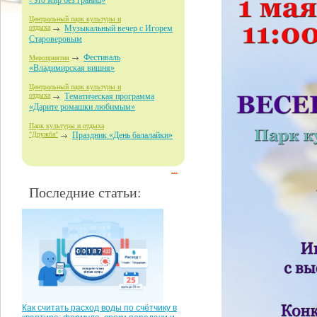
- это мир без границ»
Центральный парк культуры и
отдыха
Музыкальный вечер с Игорем
Староверовым
Фестиваль
Мероприятия
«Владимирская вишня»
Центральный парк культуры и
отдыха
Тематическая программа
«Дарите ромашки любимым»
Парк культуры и отдыха
"Дружба"
Праздник «День балалайки»
...
Последние статьи:
Как считать расход воды по счётчику в