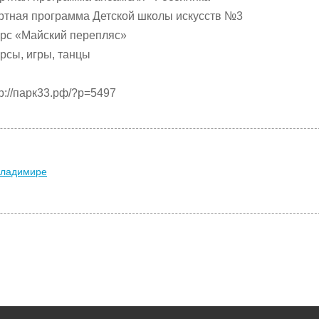
ертная программа Детской школы искусств №3
курс «Майский перепляс»
урсы, игры, танцы
p://парк33.рф/?p=5497
Владимире