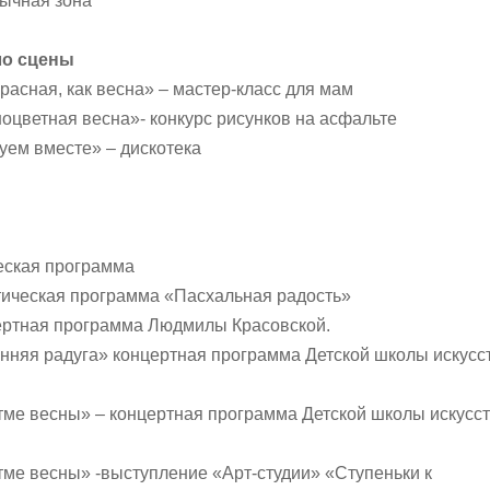
ычная зона
ло сцены
расная, как весна» – мастер-класс для мам
ноцветная весна»- конкурс рисунков на асфальте
цуем вместе» – дискотека
еская программа
атическая программа «Пасхальная радость»
цертная программа Людмилы Красовской.
енняя радуга» концертная программа Детской школы искусс
итме весны» – концертная программа Детской школы искусс
итме весны» -выступление «Арт-студии» «Ступеньки к