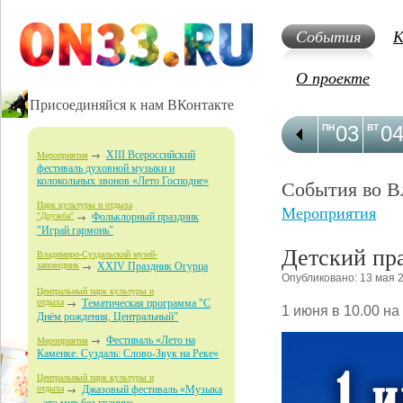
События
К
О проекте
Присоединяйся к нам ВКонтакте
03
0
ПН
ВТ
XIII Всероссийский
Мероприятия
фестиваль духовной музыки и
колокольных звонов «Лето Господне»
События во В
Парк культуры и отдыха
Мероприятия
"Дружба"
Фольклорный праздник
"Играй гармонь"
Детский пра
Владимиро-Суздальский музей-
заповедник
XXIV Праздник Огурца
Опубликовано: 13 мая 
Центральный парк культуры и
отдыха
Тематическая программа "С
1 июня в 10.00 н
Днём рождения, Центральный"
Фестиваль «Лето на
Мероприятия
Каменке. Суздаль: Слово-Звук на Реке»
Центральный парк культуры и
отдыха
Джазовый фестиваль «Музыка