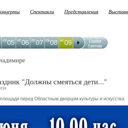
онцерты
Спектакли
Представления
Выстав
Сегодня
4
05
06
07
08
09
10
11
12
1
СР
ЧТ
ПТ
СБ
ВС
ПН
ВТ
СР
ЧТ
9 августа
ладимире
здник "Должны смеяться дети..."
2016
а площади перед Областным дворцом культуры и искусства