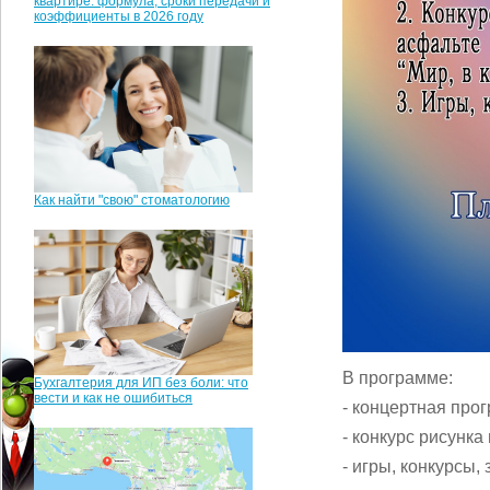
квартире: формула, сроки передачи и
коэффициенты в 2026 году
Как найти "свою" стоматологию
В программе:
Бухгалтерия для ИП без боли: что
вести и как не ошибиться
- концертная про
- конкурс рисунка
- игры, конкурсы,