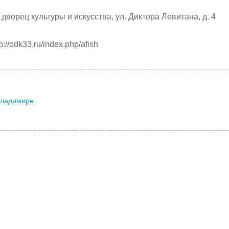
дворец культуры и искусства, ул. Диктора Левитана, д. 4
//odk33.ru/index.php/afish
Владимире