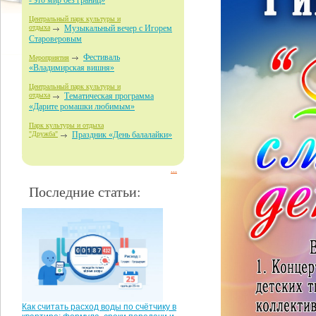
- это мир без границ»
Центральный парк культуры и
отдыха
Музыкальный вечер с Игорем
Староверовым
Фестиваль
Мероприятия
«Владимирская вишня»
Центральный парк культуры и
отдыха
Тематическая программа
«Дарите ромашки любимым»
Парк культуры и отдыха
"Дружба"
Праздник «День балалайки»
...
Последние статьи:
Как считать расход воды по счётчику в