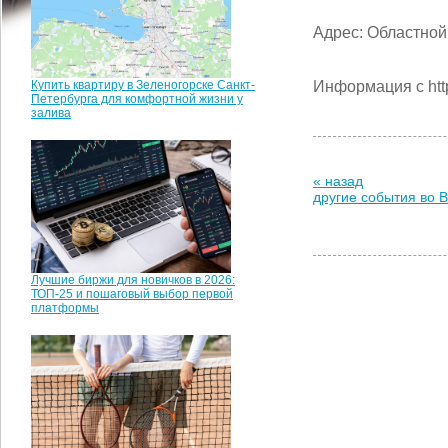
Адрес: Областной 
Купить квартиру в Зеленогорске Санкт-
Информация с http:
Петербурга для комфортной жизни у
залива
« назад
другие события во 
Лучшие биржи для новичков в 2026:
ТОП-25 и пошаговый выбор первой
платформы