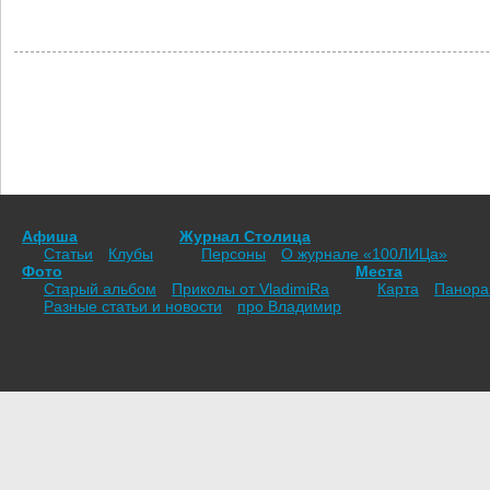
Афиша
Журнал Столица
Статьи
Клубы
Персоны
О журнале «100ЛИЦа»
Фото
Места
Старый альбом
Приколы от VladimiRа
Карта
Панор
Разные статьи и новости
про Владимир