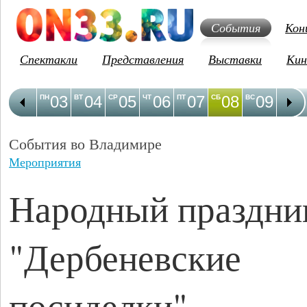
События
Кон
Спектакли
Представления
Выставки
Кин
03
04
05
06
07
08
09
1
ПН
ВТ
СР
ЧТ
ПТ
СБ
ВС
ПН
События во Владимире
Мероприятия
Народный праздни
"Дербеневские
посиделки"