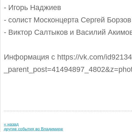
- Игорь Наджиев
- солист Москонцерта Сергей Борзов
- Виктор Салтыков и Василий Акимо
Информация с https://vk.com/id9213
_parent_post=41494897_4802&z=ph
« назад
другие события во Владимире