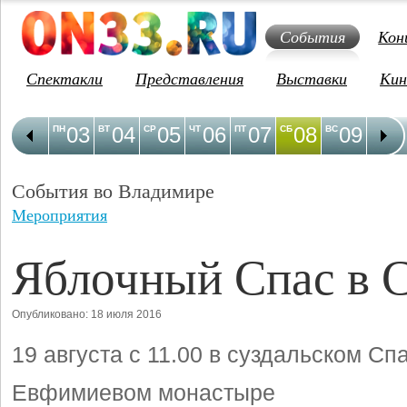
События
Кон
Спектакли
Представления
Выставки
Кин
03
04
05
06
07
08
09
1
ПН
ВТ
СР
ЧТ
ПТ
СБ
ВС
ПН
События во Владимире
Мероприятия
Яблочный Спас в 
Опубликовано: 18 июля 2016
19 августа с 11.00 в суздальском Сп
Евфимиевом монастыре