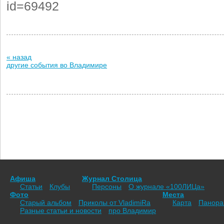
id=69492
« назад
другие события во Владимире
Афиша
Журнал Столица
Статьи
Клубы
Персоны
О журнале «100ЛИЦа»
Фото
Места
Старый альбом
Приколы от VladimiRа
Карта
Панор
Разные статьи и новости
про Владимир