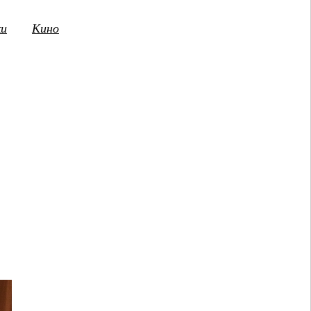
ки
Кино
3
14
15
16
17
18
19
20
21
2
ПТ
СБ
ВС
ПН
ВТ
СР
ЧТ
ПТ
СБ