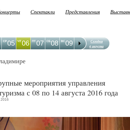
онцерты
Спектакли
Представления
Выстав
Сегодня
4
05
06
07
08
09
10
11
12
1
СР
ЧТ
ПТ
СБ
ВС
ПН
ВТ
СР
ЧТ
6 августа
ладимире
рупные мероприятия управления
туризма с 08 по 14 августа 2016 года
 2016