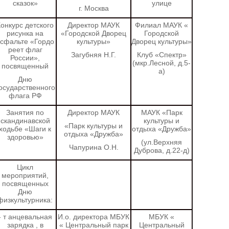
сказок»
улице
г. Москва
онкурс детского
Директор
МАУК
Филиал МАУК «
рисунка на
«Городской Дворец
Городской
сфальте «Гордо
культуры»
Дворец культуры»
реет флаг
Загубняя Н.Г.
Клуб «Спектр»
России»,
(мкр.Лесной, д.5-
посвященный
а)
Дню
осударственного
флага РФ
Занятия по
Директор МАУК
МАУК «Парк
скандинавской
культуры и
«Парк культуры и
ходьбе «Шаги к
отдыха «Дружба»
отдыха «Дружба»
здоровью»
(ул.Верхняя
Чапурина О.Н.
Дуброва, д.22-д)
Цикл
мероприятий,
посвященных
Дню
физкультурника:
- т
анцевальная
И.о. директора МБУК
МБУК «
зарядка
, в
«
Центральный парк
Центральный