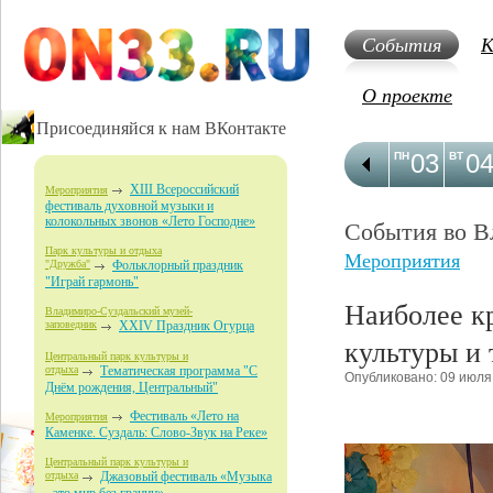
События
К
О проекте
Присоединяйся к нам ВКонтакте
03
0
ПН
ВТ
XIII Всероссийский
Мероприятия
фестиваль духовной музыки и
колокольных звонов «Лето Господне»
События во В
Парк культуры и отдыха
Мероприятия
"Дружба"
Фольклорный праздник
"Играй гармонь"
Наиболее к
Владимиро-Суздальский музей-
заповедник
XXIV Праздник Огурца
культуры и 
Центральный парк культуры и
отдыха
Тематическая программа "С
Опубликовано: 09 июля
Днём рождения, Центральный"
Фестиваль «Лето на
Мероприятия
Каменке. Суздаль: Слово-Звук на Реке»
Центральный парк культуры и
отдыха
Джазовый фестиваль «Музыка