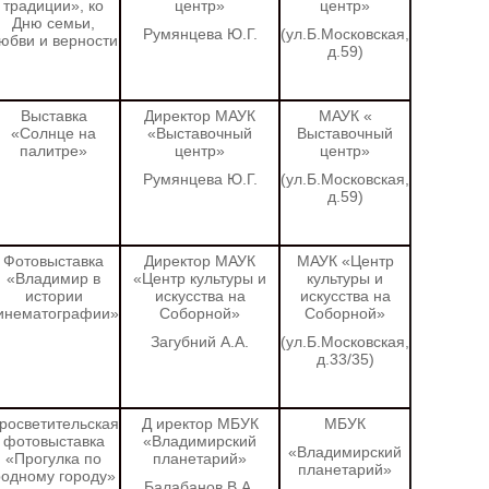
традиции», ко
центр»
центр»
Дню семьи,
Румянцева Ю.Г.
(ул.Б.Московская,
юбви и верности
д.59)
Выставка
Директор МАУК
МАУК «
«Солнце на
«Выставочный
Выставочный
палитре»
центр»
центр»
Румянцева Ю.Г.
(ул.Б.Московская,
д.59)
Фотовыставка
Директор МАУК
МАУК «Центр
«Владимир в
«Центр культуры и
культуры и
истории
искусства на
искусства на
инематографии»
Соборной»
Соборной»
Загубний А.А.
(ул.Б.Московская,
д.33/35)
росветительская
Д
иректор МБУК
МБУК
фотовыставка
«Владимирский
«Владимирский
«Прогулка по
планетарий»
планетарий»
родному городу»
Балабанов В.А.