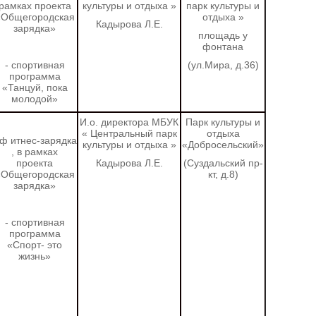
рамках проекта
культуры и отдыха
»
парк культуры и
«Общегородская
отдыха
»
Кадырова Л.Е.
зарядка»
площадь у
фонтана
- спортивная
(ул.Мира, д.36)
программа
«Танцуй, пока
молодой»
И.о. директора МБУК
Парк культуры и
«
Центральный парк
отдыха
 ф
итнес-зарядка
культуры и отдыха
»
«Добросельский»
, в рамках
проекта
Кадырова Л.Е.
(Суздальский пр-
«Общегородская
кт, д.8)
зарядка»
- спортивная
программа
«Спорт- это
жизнь»