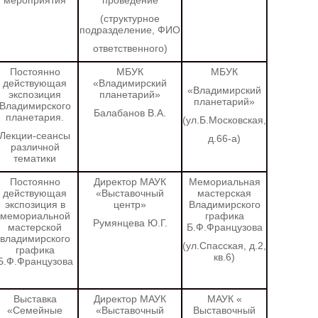
мероприятия
проведение
(структурное
подразделение, ФИО
ответственного)
Постоянно
МБУК
МБУК
действующая
«Владимирский
«Владимирский
экспозиция
планетарий»
планетарий»
Владимирского
Балабанов В.А.
планетария.
(ул.Б.Московская,
Лекции-сеансы
д.66-а)
различной
тематики
Постоянно
Директор МАУК
Мемориальная
действующая
«Выставочный
мастерская
экспозиция в
центр»
Владимирского
мемориальной
графика
Румянцева Ю.Г.
мастерской
Б.Ф.Французова
владимирского
(ул.Спасская, д.2,
графика
кв.6)
Б.Ф.Французова
Выставка
Директор МАУК
МАУК «
«Семейные
«Выставочный
Выставочный