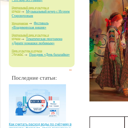
- это мир без границ»
Центральный парк культуры и
отдыха
Музыкальный вечер с Игорем
Староверовым
Фестиваль
Мероприятия
«Владимирская вишня»
Центральный парк культуры и
отдыха
Тематическая программа
«Дарите ромашки любимым»
Парк культуры и отдыха
"Дружба"
Праздник «День балалайки»
...
Последние статьи:
Как считать расход воды по счётчику в