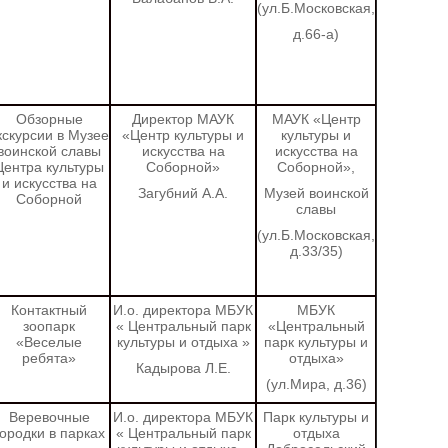
(ул.Б.Московская,
д.66-а)
Обзорные
Директор МАУК
МАУК «Центр
кскурсии в Музее
«Центр культуры и
культуры и
воинской славы
искусства на
искусства на
Центра культуры
Соборной»
Соборной»,
и искусства на
Загубний А.А.
Музей воинской
Соборной
славы
(ул.Б.Московская,
д.33/35)
Контактный
И.о. директора МБУК
МБУК
зоопарк
«
Центральный парк
«Центральный
«Веселые
культуры и отдыха
»
парк культуры и
ребята»
отдыха»
Кадырова Л.Е.
(ул.Мира, д.36)
Веревочные
И.о. директора МБУК
Парк культуры и
городки в парках
«
Центральный парк
отдыха