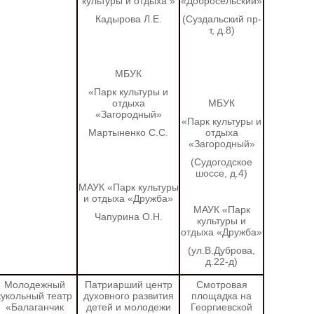
культуры и отдыха
»
«Добросельский»
Кадырова Л.Е.
(Суздальский пр-
т, д.8)
МБУК
«Парк культуры и
отдыха
МБУК
«Загородный»
«Парк культуры и
Мартыненко С.С.
отдыха
«Загородный»
(Судогодское
шоссе, д.4)
МАУК «Парк культуры
и отдыха «Дружба»
МАУК «Парк
Чапурина О.Н.
культуры и
отдыха «Дружба»
(ул.В.Дуброва,
д.22-д)
Молодежный
Патриарший центр
Смотровая
кукольный театр
духовного развития
площадка на
«Балаганчик
детей и молодежи
Георгиевской