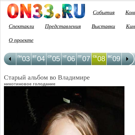
События
Кон
Спектакли
Представления
Выставки
Кин
О проекте
03
04
05
06
07
08
09
1
ПН
ВТ
СР
ЧТ
ПТ
СБ
ВС
ПН
Старый альбом во Владимире
никотиновое голодание