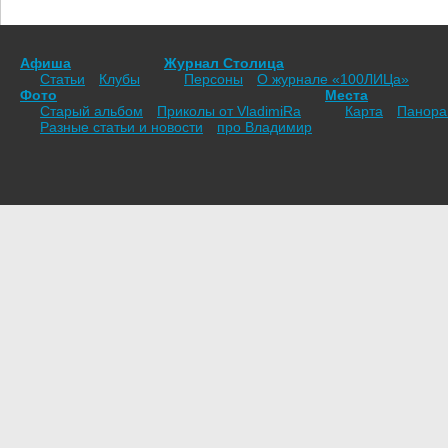
Афиша
Журнал Столица
Статьи
Клубы
Персоны
О журнале «100ЛИЦа»
Фото
Места
Старый альбом
Приколы от VladimiRа
Карта
Панор
Разные статьи и новости
про Владимир