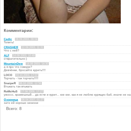
Комментарии:
Cadic
08.09.2003, 09:04
Топить!
CRASHER
12.09.2003, 11:31
Что с ней?
ALF
14.09.2003, 10:49
отвратительно:)
MountainDew
14.09.2003, 14:30
а я про что говорю?
Девчёнки, бросайте курить!!!!
LOCO
03.10.2003, 17:07
Торчать - так торчать!!!!!
SnaipeR
06.02.2006, 12:56
Втыкать так втыкать
RoMcHuS
17.08.2006, 17:27
ужоссс, крамешный... да есче и курит... кхе кхе, как я не люблю курящих баб, иначе не наз
Озорница
08.04.2007, 01:27
зато ей хорошо хихиххи
Всего: 8