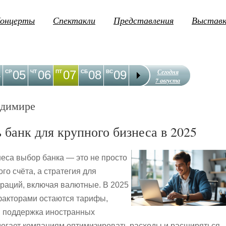
онцерты
Спектакли
Представления
Выстав
Сегодня
4
05
06
07
08
09
10
11
12
1
СР
ЧТ
ПТ
СБ
ВС
ПН
ВТ
СР
ЧТ
7 августа
адимире
 банк для крупного бизнеса в 2025
неса выбор банка — это не просто
го счёта, а стратегия для
раций, включая валютные. В 2025
факторами остаются тарифы,
и поддержка иностранных
могает компаниям оптимизировать расходы и расширяться.