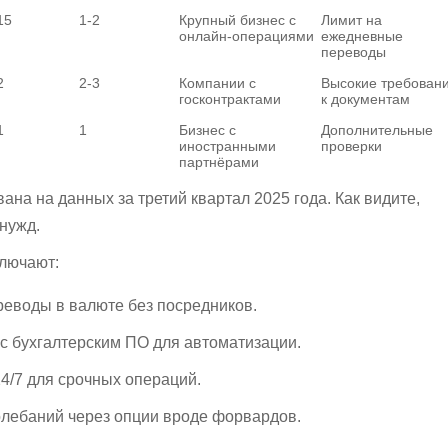
15
1-2
Крупный бизнес с
Лимит на
онлайн-операциями
ежедневные
переводы
2
2-3
Компании с
Высокие требован
госконтрактами
к документам
1
1
Бизнес с
Дополнительные
иностранными
проверки
партнёрами
ана на данных за третий квартал 2025 года. Как видите,
 нужд.
лючают:
еводы в валюте без посредников.
с бухгалтерским ПО для автоматизации.
4/7 для срочных операций.
олебаний через опции вроде форвардов.