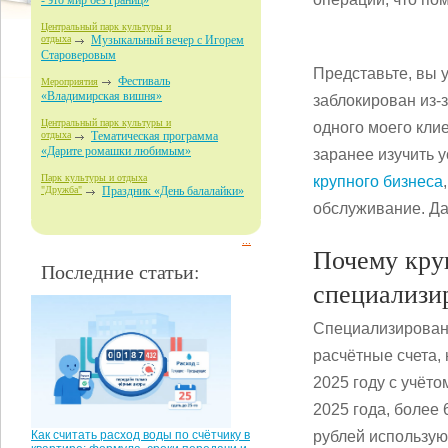
- это мир без границ»
Центральный парк культуры и
отдыха
Музыкальный вечер с Игорем
Староверовым
Представьте, вы 
Фестиваль
Мероприятия
«Владимирская вишня»
заблокирован из-
Центральный парк культуры и
одного моего кли
отдыха
Тематическая программа
«Дарите ромашки любимым»
заранее изучить у
Парк культуры и отдыха
крупного бизнеса
"Дружба"
Праздник «День балалайки»
обслуживание. Да
...
Почему кру
Последние статьи:
специализи
Специализированн
расчётные счета,
2025 году с учёто
2025 года, более
рублей использую
Как считать расход воды по счётчику в