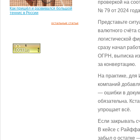
проверкой на соо
Как пришёл и развивался большой
№ 79 от 2024 года
теннис в России
Представьте ситу
остальные статьи
валютного счёта 
логистической фи
сразу начал работ
ОГРН, выписка из
за конвертацию.
На практике, для
компаний добавля
— ошибки в докум
обязательна. Кста
упрощает всё.
Если закрывать с
В кейсе с Райффа
забыл о остатке —