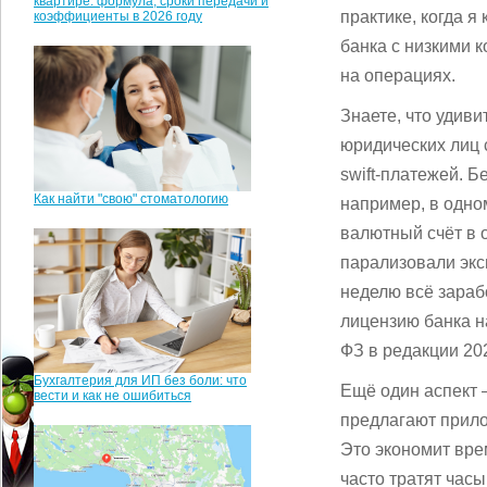
квартире: формула, сроки передачи и
практике, когда 
коэффициенты в 2026 году
банка с низкими 
на операциях.
Знаете, что удиви
юридических лиц 
swift-платежей. Б
Как найти "свою" стоматологию
например, в одно
валютный счёт в 
парализовали экс
неделю всё зарабо
лицензию банка н
ФЗ в редакции 202
Бухгалтерия для ИП без боли: что
Ещё один аспект —
вести и как не ошибиться
предлагают прило
Это экономит врем
часто тратят час