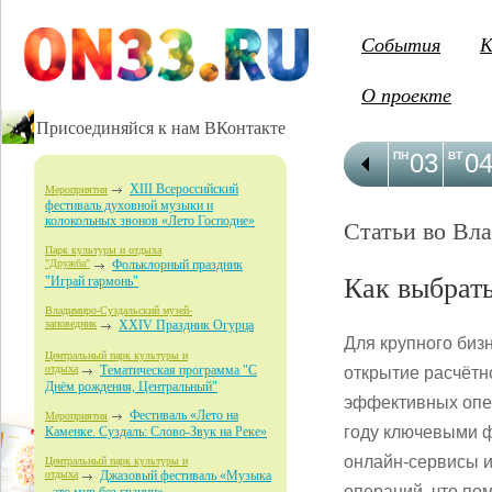
События
К
О проекте
Присоединяйся к нам ВКонтакте
03
0
ПН
ВТ
XIII Всероссийский
Мероприятия
фестиваль духовной музыки и
колокольных звонов «Лето Господне»
Статьи во Вл
Парк культуры и отдыха
"Дружба"
Фольклорный праздник
Как выбрать
"Играй гармонь"
Владимиро-Суздальский музей-
заповедник
XXIV Праздник Огурца
Для крупного биз
Центральный парк культуры и
отдыха
Тематическая программа "С
открытие расчётно
Днём рождения, Центральный"
эффективных опе
Фестиваль «Лето на
Мероприятия
году ключевыми 
Каменке. Суздаль: Слово-Звук на Реке»
онлайн-сервисы 
Центральный парк культуры и
отдыха
Джазовый фестиваль «Музыка
операций, что по