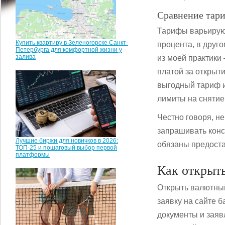
Сравнение тари
Тарифы варьируют
Купить квартиру в Зеленогорске Санкт-
процента, в друг
Петербурга для комфортной жизни у
залива
из моей практики
платой за открыт
выгодный тариф и
лимиты на снятие
Честно говоря, н
запрашивать конс
Лучшие биржи для новичков в 2026:
обязаны предост
ТОП-25 и пошаговый выбор первой
платформы
Как открыть
Открыть валютный
заявку на сайте 
документы и заявл