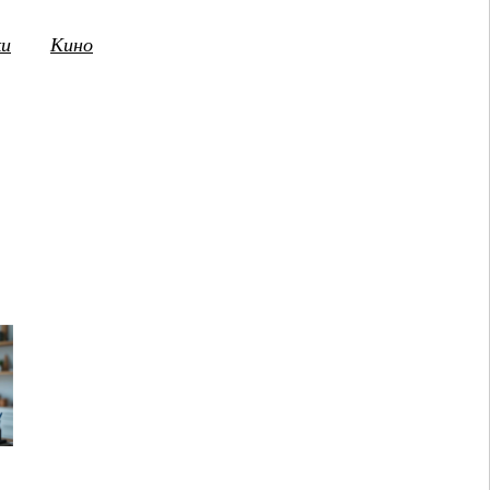
ки
Кино
3
14
15
16
17
18
19
20
21
2
ПТ
СБ
ВС
ПН
ВТ
СР
ЧТ
ПТ
СБ