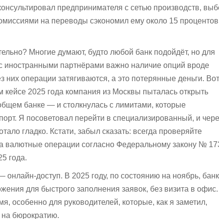
я консультировал предпринимателя с сетью производств, вы
комиссиями на переводы сэкономил ему около 15 процентов
тельно? Многие думают, будто любой банк подойдёт, но для
с иностранными партнёрами важно наличие опций вроде
ез них операции затягиваются, а это потерянные деньги. Вот
м кейсе 2025 года компания из Москвы пыталась открыть
общем банке — и столкнулась с лимитами, которые
порт. Я посоветовал перейти в специализированный, и чере
тало гладко. Кстати, забыл сказать: всегда проверяйте
а валютные операции согласно Федеральному закону № 17
5 года.
 онлайн-доступ. В 2025 году, по состоянию на ноябрь, бан
жения для быстрого заполнения заявок, без визита в офис.
я, особенно для руководителей, которые, как я заметил,
ы на бюрократию.