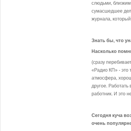
слюдьми, близким
сумасшедшее дело
журнала, который
Знать бы, что у
Насколько помню
(сразу перебивае
«Радио КП» - это 
атмосфера, хорош
другое. Работать
работник. И это не
Сегодня куча во
очень популярно