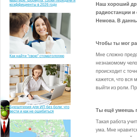
квартире: формула, сроки передачи и
Наш хороший дру
коэффициенты в 2026 году
радиостанции и 
Немова. В данны
Чтобы ты мог ра
Мне сложно предс
Как найти "свою" стоматологию
незнакомому чело
происходит с точ
кажется, что вся
выйти из роли. Пр
Бухгалтерия для ИП без боли: что
Ты ещё умеешь 
вести и как не ошибиться
Такая работа учит
ума. Мне нравитс