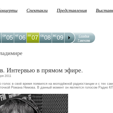
онцерты
Спектакли
Представления
Выстав
Сегодня
4
05
06
07
08
09
10
11
12
1
СР
ЧТ
ПТ
СБ
ВС
ПН
ВТ
СР
ЧТ
7 августа
ладимире
в. Интервью в прямом эфире.
бря 2011
о голос в своё время появился на молодёжной радиостанции и с тех са
рточкой Романа Немова. В данный момент он является голосом Радио К