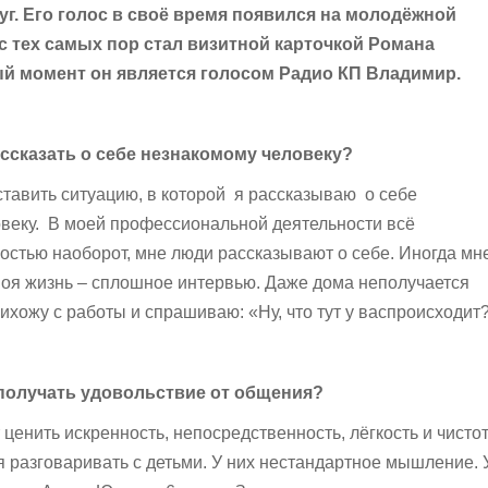
г. Его голос в своё время появился на молодёжной
с тех самых пор стал визитной карточкой Романа
й момент он является голосом Радио КП Владимир.
ссказать о себе незнакомому человеку?
тавить ситуацию, в которой я рассказываю о себе
веку. В моей профессиональной деятельности всё
ностью наоборот, мне люди рассказывают о себе. Иногда мн
 моя жизнь – сплошное интервью. Даже дома неполучается
ихожу с работы и спрашиваю: «Ну, что тут у васпроисходит?
получать удовольствие от общения?
 ценить искренность, непосредственность, лёгкость и чисто
я разговаривать с детьми. У них нестандартное мышление. 