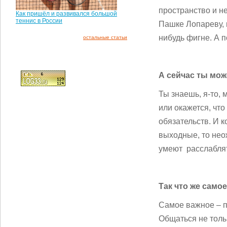
пространство и н
Как пришёл и развивался большой
теннис в России
Пашке Лопареву, и
нибудь фигне. А п
остальные статьи
А сейчас ты мож
Ты знаешь, я-то, 
или окажется, что
обязательств. И 
выходные, то нео
умеют расслаблят
Так что же само
Самое важное – п
Общаться не толь