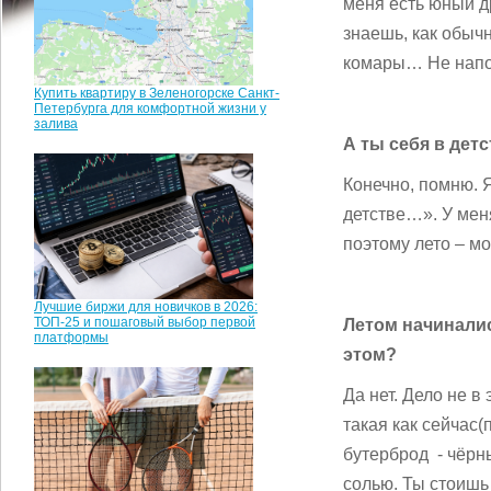
меня есть юный др
знаешь, как обычн
комары… Не напо
Купить квартиру в Зеленогорске Санкт-
Петербурга для комфортной жизни у
залива
А ты себя в дет
Конечно, помню. 
детстве…». У меня
поэтому лето – м
Лучшие биржи для новичков в 2026:
ТОП-25 и пошаговый выбор первой
Летом начиналис
платформы
этом?
Да нет. Дело не в
такая как сейчас(
бутерброд - чёр
солью. Ты стоишь