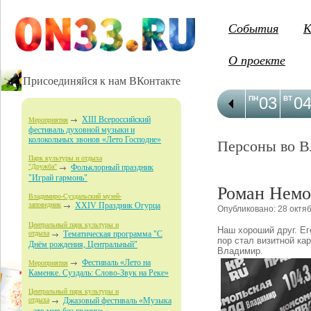
События
К
О проекте
Присоединяйся к нам ВКонтакте
03
0
ПН
ВТ
XIII Всероссийский
Мероприятия
фестиваль духовной музыки и
колокольных звонов «Лето Господне»
Персоны во В
Парк культуры и отдыха
"Дружба"
Фольклорный праздник
"Играй гармонь"
Роман Немо
Владимиро-Суздальский музей-
заповедник
XXIV Праздник Огурца
Опубликовано: 28 октя
Центральный парк культуры и
Наш хороший друг. Ег
отдыха
Тематическая программа "С
пор стал визитной ка
Днём рождения, Центральный"
Владимир.
Фестиваль «Лето на
Мероприятия
Каменке. Суздаль: Слово-Звук на Реке»
Центральный парк культуры и
отдыха
Джазовый фестиваль «Музыка