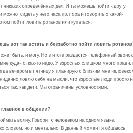
ет никаких определённых дел. И ты можешь пойти к другу
 можно сидеть у него часа полтора и говорить о какой-
отом пойти ловить ротанов или купаться.
ешь вот так встать и беззаботно пойти ловить ротанов
может быть, и могу. Но в итоге раздастся телефонный звонок
 мне куда-то, как-то надо. У взрослых слишком много правил
когда вечером в пятницу я планирую с близким мне человеко
жиданно ловлю себя на мысли, что взрослые люди просто н
ься так, как дети. Мы ограничены условностями.
е главное в общении?
оймать волну. Говорит с человеком на одном языке.
ко словом, но и ментально. В данный момент я общаюсь