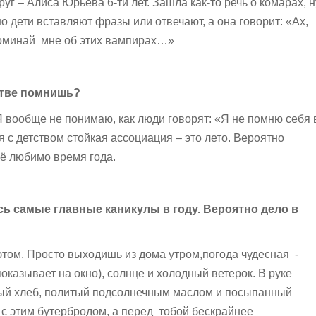
уг – Алиса Юрьева 6-ти лет. Зашла как-то речь о комарах, н
о дети вставляют фразы или отвечают, а она говорит: «Ах,
минай мне об этих вампирах…»
стве помнишь?
Я вообще не понимаю, как люди говорят: «Я не помню себя 
 с детством стойкая ассоциация – это лето. Вероятно
оё любимо время года.
ь самые главные каникулы в году. Вероятно дело в
 этом. Просто выходишь из дома утром,погода чудесная -
показывает на окно), солнце и холодный ветерок. В руке
ный хлеб, политый подсолнечным маслом и посыпанный
 с этим бутербродом, а перед тобой бескрайнее