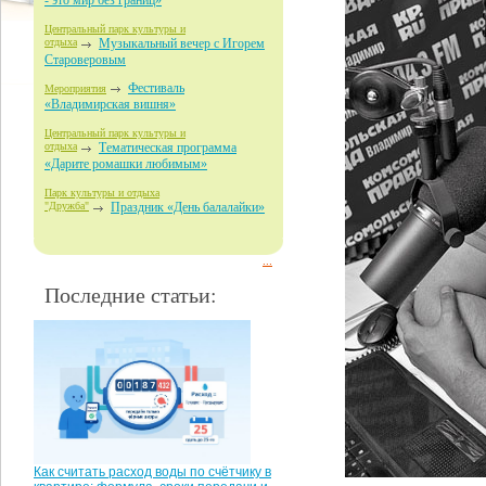
- это мир без границ»
Центральный парк культуры и
отдыха
Музыкальный вечер с Игорем
Староверовым
Фестиваль
Мероприятия
«Владимирская вишня»
Центральный парк культуры и
отдыха
Тематическая программа
«Дарите ромашки любимым»
Парк культуры и отдыха
"Дружба"
Праздник «День балалайки»
...
Последние статьи:
Как считать расход воды по счётчику в