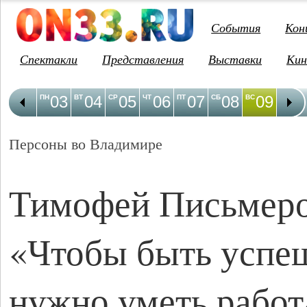
События
Кон
Спектакли
Представления
Выставки
Кин
03
04
05
06
07
08
09
1
ПН
ВТ
СР
ЧТ
ПТ
СБ
ВС
ПН
Персоны во Владимире
Тимофей Письмеро
«Чтобы быть успе
нужно уметь работ