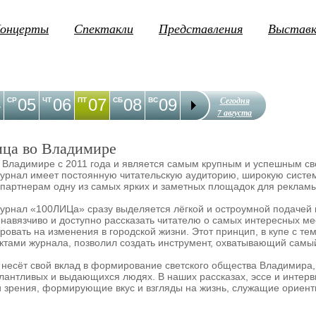
онцерты
Спектакли
Представления
Выстав
Сегодня
4
05
06
07
08
09
10
11
12
1
СР
ЧТ
ПТ
СБ
ВС
ПН
ВТ
СР
ЧТ
7 августа
ца во Владимире
 Владимире с 2011 года и является самым крупным и успешным св
урнал имеет постоянную читательскую аудиторию, широкую систе
 партнерам одну из самых ярких и заметных площадок для реклам
журнал «100ЛИЦа» сразу выделяется лёгкой и остроумной подаче
енавязчиво и доступно рассказать читателю о самых интересных ме
ировать на изменения в городской жизни. Этот принцип, в купе с т
тами журнала, позволил создать инструмент, охватывающий самый
есёт свой вклад в формирование светского общества Владимира,
алантливых и выдающихся людях. В наших рассказах, эссе и интер
и зрения, формирующие вкус и взгляды на жизнь, служащие ориент