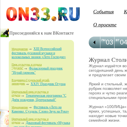
События
К
О проекте
Присоединяйся к нам ВКонтакте
03
0
ПН
ВТ
XIII Всероссийский
Мероприятия
фестиваль духовной музыки и
колокольных звонов «Лето Господне»
Журнал Столи
Парк культуры и отдыха
Журнал издаётся во
"Дружба"
Фольклорный праздник
сегодняшний день ж
"Играй гармонь"
и предлагает своим
Владимиро-Суздальский музей-
Яркий и стильный, 
заповедник
XXIV Праздник Огурца
рубрик позволяет н
Центральный парк культуры и
героях и чутко реаг
отдыха
Тематическая программа "С
специальными проек
Днём рождения, Центральный"
Журнал «100ЛИЦа» н
Фестиваль «Лето на
Мероприятия
ярких, успешных, т
Каменке. Суздаль: Слово-Звук на Реке»
находит новые точк
Центральный парк культуры и
семейной жизни.
отдыха
Джазовый фестиваль «Музыка