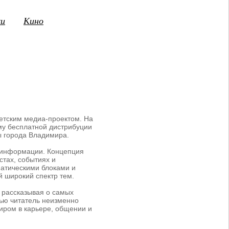
ки
Кино
3
14
15
16
17
18
19
20
21
2
ПТ
СБ
ВС
ПН
ВТ
СР
ЧТ
ПТ
СБ
етским медиа-проектом. На
му бесплатной дистрибуции
ы города Владимира.
й информации. Концепция
стах, событиях и
ематическими блоками и
 широкий спектр тем.
 рассказывая о самых
вью читатель неизменно
иром в карьере, общении и