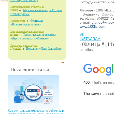
- это мир без границ»
Сотрудничество и ре
Центральный парк культуры и
Журнал «100ЛИЦа 
отдыха
Музыкальный вечер с Игорем
г. Владимир, Октябр
Староверовым
тел/факс: 8(4922) 4
Фестиваль
Мероприятия
e-mail:
glanec@inbox
«Владимирская вишня»
www.100lic.com
Центральный парк культуры и
VK
отдыха
Тематическая программа
INSTAGRAM
«Дарите ромашки любимым»
100ЛИЦа # (14)
Парк культуры и отдыха
"Дружба"
Праздник «День балалайки»
октябрь
...
Последние статьи:
Как считать расход воды по счётчику в