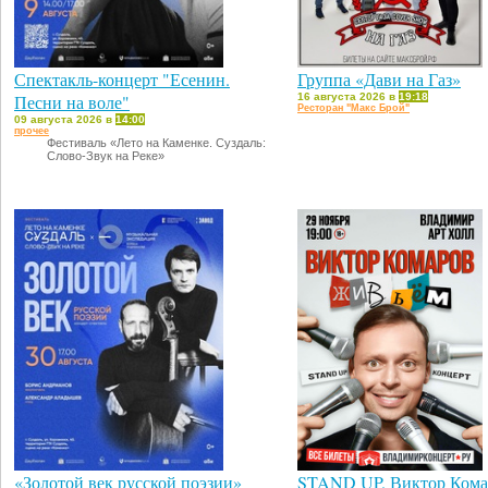
Спектакль-концерт "Есенин.
Группа «Дави на Газ»
Песни на воле"
16 августа 2026 в
19:18
Ресторан "Макс Брой"
09 августа 2026 в
14:00
прочее
Фестиваль «Лето на Каменке. Суздаль:
Слово-Звук на Реке»
«Золотой век русской поэзии»
STAND UP. Виктор Комар