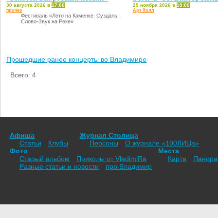
30 августа 2026 в
17:00
29 ноября 2026 в
19:00
прочее
Арт Холл
Фестиваль «Лето на Каменке. Суздаль:
Слово-Звук на Реке»
Прошедшие ранее концерты во Владимире
Всего: 4
Афиша
Журнал Столица
Статьи
Клубы
Персоны
О журнале «100ЛИЦа»
Фото
Места
Старый альбом
Приколы от VladimiRа
Карта
Панор
Разные статьи и новости
про Владимир