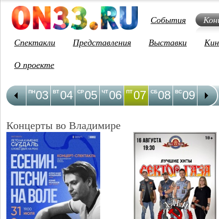
События
Кон
Спектакли
Представления
Выставки
Кин
О проекте
03
04
05
06
07
08
09
1
ПН
ВТ
СР
ЧТ
ПТ
СБ
ВС
ПН
Концерты во Владимире