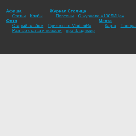
Афиша
Журнал Столица
Статьи
Клубы
Персоны
О журнале «100ЛИЦа»
Фото
Места
Старый альбом
Приколы от VladimiRа
Карта
Панор
Разные статьи и новости
про Владимир