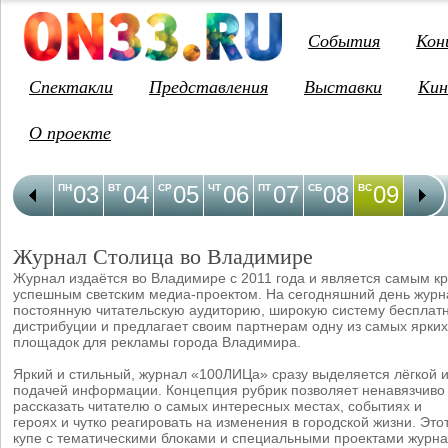
События
Кон
Спектакли
Представления
Выставки
Кин
О проекте
03
04
05
06
07
08
09
1
ПН
ВТ
СР
ЧТ
ПТ
СБ
ВС
ПН
Журнал Столица во Владимире
Журнал издаётся во Владимире с 2011 года и является самым к
успешным светским медиа-проектом. На сегодняшний день журн
постоянную читательскую аудиторию, широкую систему бесплат
дистрибуции и предлагает своим партнерам одну из самых ярких
площадок для рекламы города Владимира.
Яркий и стильный, журнал «100ЛИЦа» сразу выделяется лёгкой 
подачей информации. Концепция рубрик позволяет ненавязчиво 
рассказать читателю о самых интересных местах, событиях и
героях и чутко реагировать на изменения в городской жизни. Это
купе с тематическими блоками и специальными проектами журна